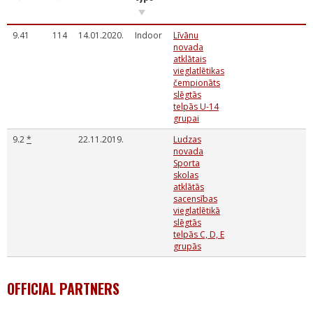
9.41
114
14.01.2020.
Indoor
Līvānu
novada
atklātais
vieglatlētikas
čempionāts
slēgtās
telpās U-14
grupai
9.2
*
22.11.2019.
Ludzas
novada
Sporta
skolas
atklātās
sacensības
vieglatlētikā
slēgtās
telpās C, D, E
grupās
OFFICIAL PARTNERS