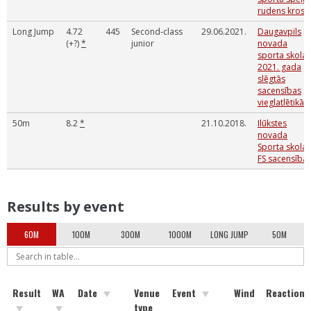
rudens kross.
Long Jump
4.72
445
Second-class
29.06.2021.
Daugavpils
(+?)
*
junior
novada
sporta skolas
2021. gada
slēgtās
sacensības
vieglatlētikā
50m
8.2
*
21.10.2018.
Ilūkstes
novada
Sporta skolas
FS sacensība
Results by event
60M
100M
300M
1000M
LONG JUMP
50M
Result
WA
Date
Venue
Event
Wind
Reaction
type