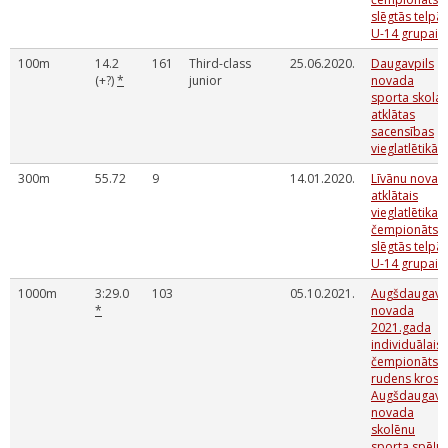
slēgtās telpā
U-14 grupai
100m
14.2
161
Third-class
25.06.2020.
Daugavpils
(+?)
*
junior
novada
sporta skolas
atklātas
sacensības
vieglatlētikā
300m
55.72
9
14.01.2020.
Līvānu novad
atklātais
vieglatlētikas
čempionāts
slēgtās telpā
U-14 grupai
1000m
3:29.0
103
05.10.2021.
Augšdaugava
*
novada
2021.gada
individuālais
čempionāts
rudens krosā
Augšdaugava
novada
skolēnu
sporta spēļu