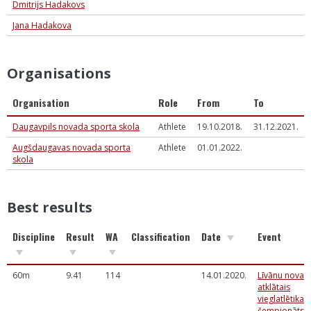
Dmitrijs Hadakovs
Jana Hadakova
Organisations
Organisation
Role
From
To
Daugavpils novada sporta skola
Athlete
19.10.2018.
31.12.2021.
Augšdaugavas novada sporta
Athlete
01.01.2022.
skola
Best results
Discipline
Result
WA
Classification
Date
Event
60m
9.41
114
14.01.2020.
Līvānu novad
atklātais
vieglatlētikas
čempionāts