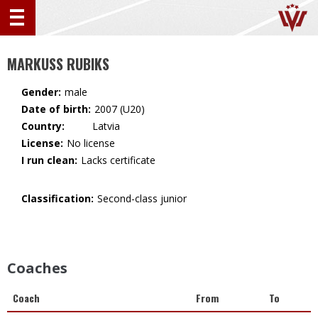
MARKUSS RUBIKS
Gender:
male
Date of birth:
2007 (U20)
Country:
🇱🇻 Latvia
License:
No license
I run clean:
Lacks certificate
Classification:
Second-class junior
Coaches
Coach
From
To