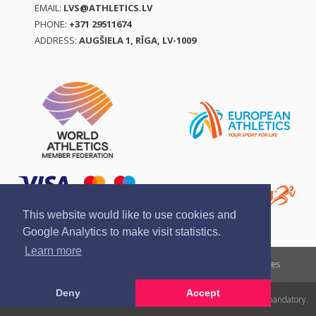
EMAIL:
LVS@ATHLETICS.LV
PHONE:
+371 29511674
ADDRESS:
AUGŠIELA 1, RĪGA, LV-1009
This website would like to use cookies and
Google Analytics to make visit statistics.
Learn more
Report a violation
Privacy policy
Terms of services
Deny
Accept
All rights reserved. In case of republishing reference to athletics.lv is mandatory.