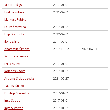
Viktors Rižijs
2017-01-01
Evelīne Rubike
2021-09-01
Markuss Rubiks
Laura Šatreviča
2017-01-01
Lilija Siļčonoka
2022-09-01
Ilona Šilina
2011-09-01
Anastasija Šimane
2017-10-02
2022-04-30
Sabrina Sinkeviča
Ērika Sizova
2017-01-01
Rolands Sizovs
2017-01-01
Artjoms Slobodeņuks
2021-09-27
Tatjana Šnitko
Dmitrijs Starinskis
2017-01-01
Inga Strode
2017-01-01
Inga Suveizda
2017-01-01