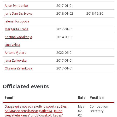
Alise Sviridenko
2017-01-01
Juris Daniēls Svoks
2018-01-02
2018-12-30
Jeļena Toropova
Margarita Trane
2017-01-01
Kristīna Vadakarija
2014-09-01
Una Velika
Antons Vjaters
2022-06-01
Jana Zaikovska
2017-01-01
Oksana Zeļenkova
2017-01-01
Officiated events
Event
Date
Position
Daugavpils novada skolēnu sporta spēles.
May
Competition
Atklātās sacensības vieglatlētikā „Jauno
02 -
Secretary
vieglatlētu kauss” un „Vidusskolu kauss”
02