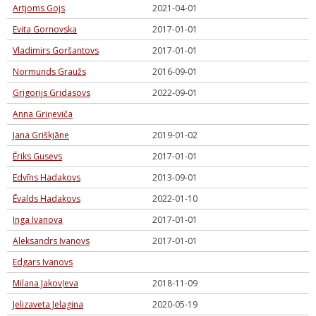
Artjoms Gojs
2021-04-01
Evita Gornovska
2017-01-01
Vladimirs Goršantovs
2017-01-01
Normunds Graužs
2016-09-01
Grigorijs Gridasovs
2022-09-01
Anna Griņeviča
Jana Griškjāne
2019-01-02
Ēriks Gusevs
2017-01-01
Edvīns Hadakovs
2013-09-01
Ēvalds Hadakovs
2022-01-10
Inga Ivanova
2017-01-01
Aleksandrs Ivanovs
2017-01-01
Edgars Ivanovs
Milana Jakovļeva
2018-11-09
Jelizaveta Jelagina
2020-05-19