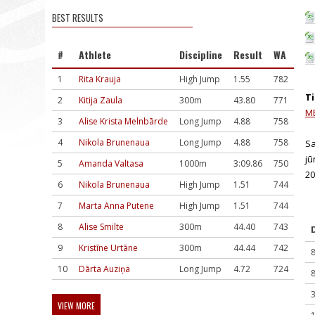
BEST RESULTS
#
Athlete
Discipline
Result
WA
1
Rita Krauja
High Jump
1.55
782
Ti
2
Kitija Zaula
300m
43.80
771
M
3
Alise Krista Melnbārde
Long Jump
4.88
758
4
Nikola Brunenaua
Long Jump
4.88
758
Sa
jū
5
Amanda Valtasa
1000m
3:09.86
750
20
6
Nikola Brunenaua
High Jump
1.51
744
7
Marta Anna Putene
High Jump
1.51
744
8
Alise Smilte
300m
44.40
743
9
Kristīne Urtāne
300m
44.44
742
10
Dārta Auziņa
Long Jump
4.72
724
VIEW MORE