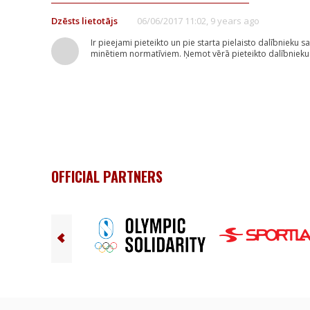
Dzēsts lietotājs
06/06/2017 11:02, 9 years ago
Ir pieejami pieteikto un pie starta pielaisto dalībnieku s
minētiem normatīviem. Ņemot vērā pieteikto dalībnieku skai
OFFICIAL PARTNERS