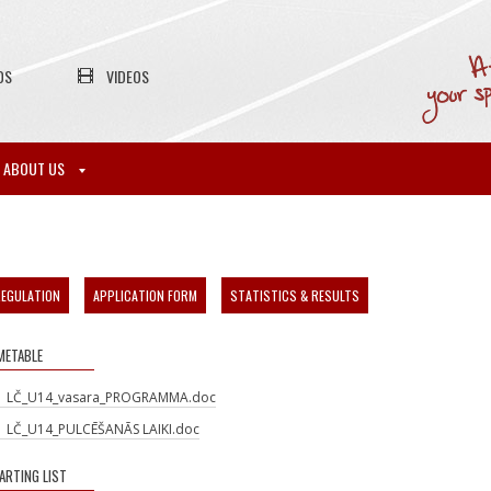
OS
VIDEOS
ABOUT US
EGULATION
APPLICATION FORM
STATISTICS & RESULTS
METABLE
LČ_U14_vasara_PROGRAMMA.doc
LČ_U14_PULCĒŠANĀS LAIKI.doc
ARTING LIST