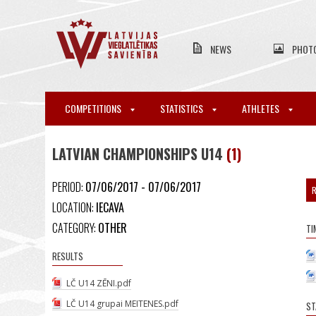
NEWS
PHOT
COMPETITIONS
STATISTICS
ATHLETES
LATVIAN CHAMPIONSHIPS U14
(1)
PERIOD:
07/06/2017 - 07/06/2017
R
LOCATION:
IECAVA
CATEGORY:
OTHER
TI
RESULTS
LČ U14 ZĒNI.pdf
LČ U14 grupai MEITENES.pdf
ST