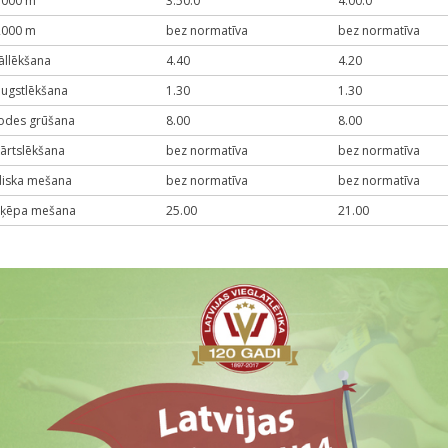
1000 m
3:50.0
4:00.0
2000 m
bez normatīva
bez normatīva
āllēkšana
4.40
4.20
ugstlēkšana
1.30
1.30
lodes grūšana
8.00
8.00
ārtslēkšana
bez normatīva
bez normatīva
diska mešana
bez normatīva
bez normatīva
šķēpa mešana
25.00
21.00