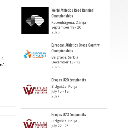
World Athletics Road Running
Championships
Kopenhāgena, Dānija
September 19 - 20
2026
European Athletics Cross Country
Championships
Belgrade, Serbia
 4.
December 13 - 13
nāti
2026
Eiropas U20 čempionāts
Bidgošča, Polija
July 15 - 18
2027
Eiropas U23 čempionāts
Bidgošča, Polija
July 22 - 25