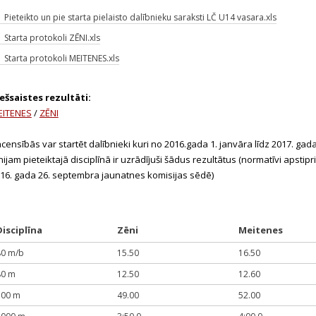
Pieteikto un pie starta pielaisto dalībnieku saraksti LČ U14 vasara.xls
Starta protokoli ZĒNI.xls
Starta protokoli MEITENES.xls
ešsaistes rezultāti:
EITENES
/
ZĒNI
censībās var startēt dalībnieki kuri no 2016.gada 1. janvāra līdz 2017. gada
nijam pieteiktajā disciplīnā ir uzrādījuši šādus rezultātus (normatīvi apstipri
16. gada 26. septembra jaunatnes komisijas sēdē)
Disciplīna
Zēni
Meitenes
80 m/b
15.50
16.50
80 m
12.50
12.60
300 m
49.00
52.00