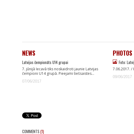
NEWS
PHOTOS
Latvijas čempionāts U14 grupai
Foto: Latv
7. jūnijā Iecavā tiks noskaidroti jaunie Latvijas
7.06.2017. /
čempioni U14 grupā. Pieejami tiešsaistes…
09/06/2017
07/06/2017
COMMENTS
(1)