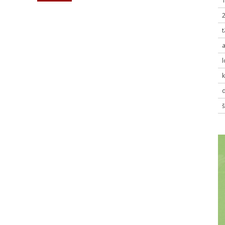
t
a
k