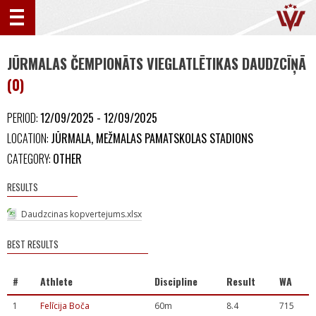
JŪRMALAS ČEMPIONĀTS VIEGLATLĒTIKAS DAUDZCĪŅĀ
(0)
PERIOD:
12/09/2025 - 12/09/2025
LOCATION:
JŪRMALA, MEŽMALAS PAMATSKOLAS STADIONS
CATEGORY:
OTHER
RESULTS
Daudzcinas kopvertejums.xlsx
BEST RESULTS
#
Athlete
Discipline
Result
WA
1
Felīcija Boča
60m
8.4
715