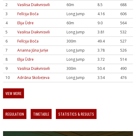
2
Vasilisa Diakvnisvili
60m
8.5
688
3
Felīcija Boča
Long Jump
4.16
606
4
Elija Ūdre
60m
9.0
564
5
Vasilisa Diakvnisvili
Long Jump
3.81
532
6
Felīcija Boča
300m
49.4
527
7
Arianna Jūna Jurķe
Long Jump
3.78
526
8
Elija Ūdre
Long Jump
3.72
514
9
Vasilisa Diakvnisvili
300m
50.4
490
10
Adriāna Skobeļeva
Long Jump
3.54
476
VIEW MORE
REGULATION
TIMETABLE
STATISTICS & RESULTS