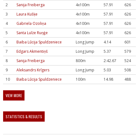
2
Sanija Freiberga
4x100m
57.91
626
3
Laura Kušķe
4x100m
57.91
626
4
Gabriela Ozoliņa
4x100m
57.91
626
5
Santa Luīze Ruņģe
4x100m
57.91
626
6
Baiba Lūcija Spuldzeniece
Long Jump
4.14
601
7
Edgars Akmentiņš
Long Jump
5.37
579
8
Sanija Freiberga
800m
2:42.67
524
9
Aleksandrs Krīgers
Long Jump
5.03
508
10
Baiba Lūcija Spuldzeniece
100m
14.98
488
VIEW MORE
STATISTICS & RESULTS