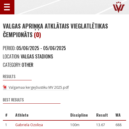
VALGAS APRIŅĶA ATKLĀTAIS VIEGLATLĒTIKAS
ČEMPIONĀTS
(0)
PERIOD:
05/06/2025 - 05/06/2025
LOCATION:
VALGAS STADIONS
CATEGORY:
OTHER
RESULTS
Valgamaa kergejõustiku MV 2025.pdf
BEST RESULTS
#
Athlete
Discipline
Result
WA
1
Gabriela Ozoliņa
100m
13.67
688