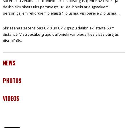
sacensību vēlamais dalībnieku skaits pieaugušajiem ir 32 cilvēki. Ja
dalībnieku skaits tiks pārsniegts, 16. dalībnieki ar augstākiem
personīgajiem rekordiem pielaisti 1. plūsmā, visi pārējie 2. plūsmā. .
Skriešanas sacensībās U-10 un U-12 grupu dalībnieki startē 60 m
distancē. Visu vecāko grupu dalībnieki var piedalīties visās pārējās
disciplīnās.
NEWS
PHOTOS
VIDEOS