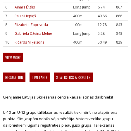
6
Ainārs Ērglis
Long Jump
6.74
867
7
Pauls Liepiņš
400m
49.86
866
8
Elizabete Zaprivoda
100m
12.78
843
9
Gabriela Džeina Melne
Long Jump
5.28
843
10
Ričards Miķelsons
400m
50.49
829
VIEW MORE
REGULATION
TIMETABLE
STATISTICS & RESULTS
Cienījamie Latvijas Skriešanas centra kausa izcīņas dalībnieki!
U-10 un U-12 grupu tāllēkšanas rezultāti tiek mērīti no atspēriena
punkta. Šīm grupām nebūs vēja mērītāja. Visiem vecāko grupu
dalībniekiem lūgums reģistrēties pieaugušo grupā. Tāllēkšanas