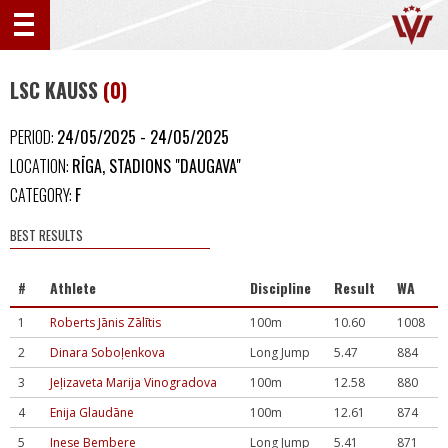
LSC KAUSS
(0)
PERIOD:
24/05/2025 - 24/05/2025
LOCATION:
RĪGA, STADIONS "DAUGAVA"
CATEGORY:
F
BEST RESULTS
#
Athlete
Discipline
Result
WA
1
Roberts Jānis Zālītis
100m
10.60
1008
2
Dinara Soboļenkova
Long Jump
5.47
884
3
Jeļizaveta Marija Vinogradova
100m
12.58
880
4
Enija Glaudāne
100m
12.61
874
5
Inese Bembere
Long Jump
5.41
871