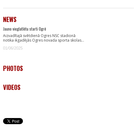
NEWS
Jauno vieglatlētu starti Ogrē
Aizvadītajā svētdienā Ogres NSC stadionā
notika ikgadējās Ogres novada sporta skolas…
01/06/2025
PHOTOS
VIDEOS