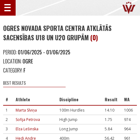
OGRES NOVADA SPORTA CENTRA ATKLĀTĀS
SACENSĪBAS U18 UN U20 GRUPĀM
(0)
PERIOD:
01/06/2025 - 01/06/2025
LOCATION:
OGRE
CATEGORY:
F
BEST RESULTS
#
Athlete
Discipline
Result
WA
1
Marta Sīviņa
100m Hurdles
14.10
1006
2
Sofija Petrova
High Jump
1.75
974
3
Elza Lešinska
Long Jump
5.84
964
4
Hedi Andre
400m
56.42
961