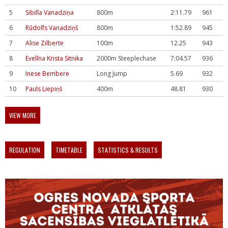
5
Sibilla Vanadziņa
800m
2:11.79
961
6
Rūdolfs Vanadziņš
800m
1:52.89
945
7
Alise Zilberte
100m
12.25
943
8
Evelīna Krista Sitnika
2000m Steeplechase
7:04.57
936
9
Inese Bembere
Long Jump
5.69
932
10
Pauls Liepiņš
400m
48.81
930
VIEW MORE
REGULATION
TIMETABLE
STATISTICS & RESULTS