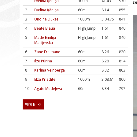
1
Evelīna Ķēniņa
300m
41.43
930
se
2
Evelīna Ķēniņa
60m
8.14
855
3
Undīne Dukse
1000m
3:04.75
841
4
Beāte Blaua
High Jump
1.61
840
5
Made Emīlija
High Jump
1.61
840
Macijevska
6
Zane Freimane
60m
8.26
820
7
Ilze Pūriņa
60m
8.28
814
8
Karlīna Veinberga
60m
8.32
803
9
Elza Priedīte
1000m
3:08.61
800
10
Agate Medeļeva
60m
8.34
797
VIEW MORE