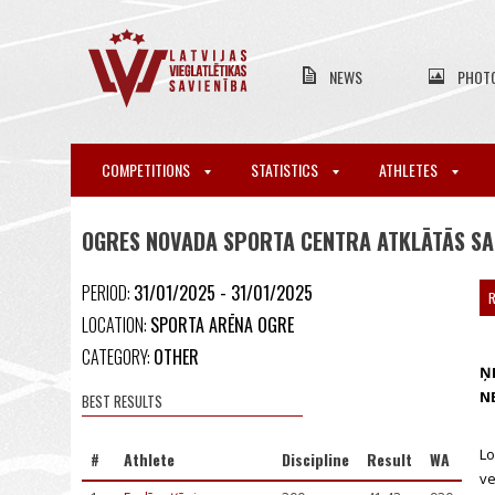
NEWS
PHOT
COMPETITIONS
STATISTICS
ATHLETES
OGRES NOVADA SPORTA CENTRA ATKLĀTĀS SA
PERIOD:
31/01/2025 - 31/01/2025
R
LOCATION:
SPORTA ARĒNA OGRE
CATEGORY:
OTHER
Ņ
N
BEST RESULTS
Lo
#
Athlete
Discipline
Result
WA
ve