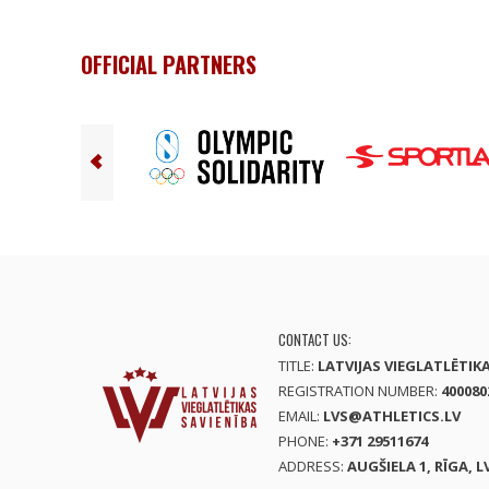
OFFICIAL PARTNERS
CONTACT US:
TITLE:
LATVIJAS VIEGLATLĒTIK
REGISTRATION NUMBER:
400080
EMAIL:
LVS@ATHLETICS.LV
PHONE:
+371 29511674
ADDRESS:
AUGŠIELA 1, RĪGA, L