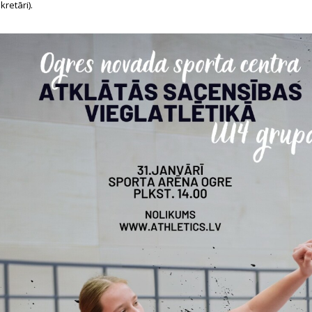
kretāri).