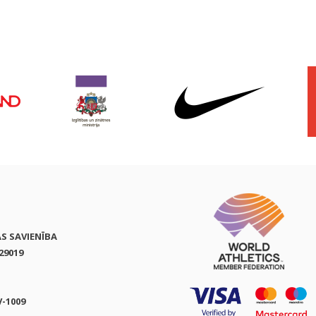
AS SAVIENĪBA
29019
V-1009