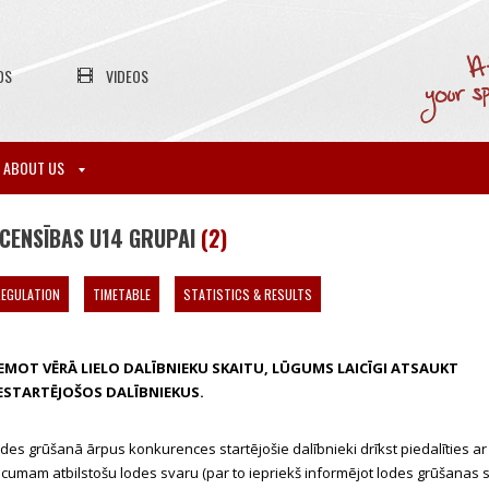
OS
VIDEOS
ABOUT US
CENSĪBAS U14 GRUPAI
(2)
EGULATION
TIMETABLE
STATISTICS & RESULTS
EMOT VĒRĀ LIELO DALĪBNIEKU SKAITU, LŪGUMS LAICĪGI ATSAUKT
ESTARTĒJOŠOS DALĪBNIEKUS.
des grūšanā ārpus konkurences startējošie dalībnieki drīkst piedalīties a
cumam atbilstošu lodes svaru (par to iepriekš informējot lodes grūšanas 