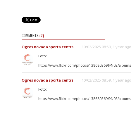
COMMENTS
(2)
Ogres novada sporta centrs
10/02/2025 08:59, 1 year ag
Foto:
https://www.flickr.com/photos/138680369@N03/album
Ogres novada sporta centrs
10/02/2025 08:59, 1 year ag
Foto:
https://www.flickr.com/photos/138680369@N03/album