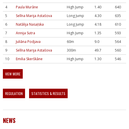
4
Paula Murāne
High Jump
1.40
640
5
Selīna Marija Astašova
Long Jump
4.30
635
6
Natālija Nasaļska
Long Jump
4.18
610
7
Annija Sutra
High Jump
1.35
593
8
Juliāna Podjava
60m
9.0
564
9
Selīna Marija Astašova
300m
49.7
560
10
Emilia Skerškāne
High Jump
1.30
546
VIEW MORE
REGULATION
STATISTICS & RESULTS
NEWS