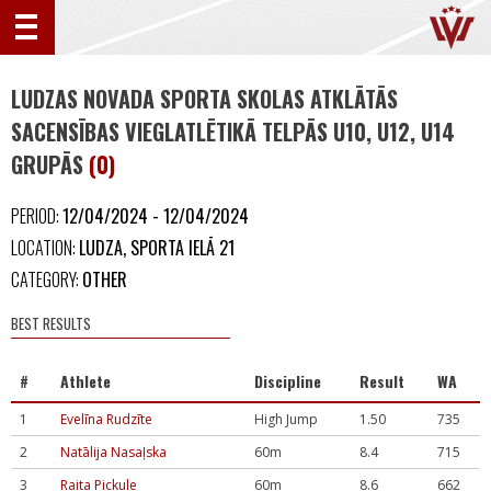
LUDZAS NOVADA SPORTA SKOLAS ATKLĀTĀS
SACENSĪBAS VIEGLATLĒTIKĀ TELPĀS U10, U12, U14
GRUPĀS
(0)
PERIOD:
12/04/2024 - 12/04/2024
LOCATION:
LUDZA, SPORTA IELĀ 21
CATEGORY:
OTHER
BEST RESULTS
#
Athlete
Discipline
Result
WA
1
Evelīna Rudzīte
High Jump
1.50
735
2
Natālija Nasaļska
60m
8.4
715
3
Raita Pickule
60m
8.6
662