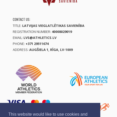
CONTACT US:
TITLE:
LATVIJAS VIEGLATLĒTIKAS SAVIENĪBA
REGISTRATION NUMBER:
40008029019
EMAIL:
LVS@ATHLETICS.LV
PHONE:
+371 29511674
ADDRESS:
AUGŠIELA 1, RĪGA, LV-1009
This website would like to use cookies and