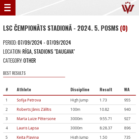
LSC ČEMPIONĀTS STADIONĀ - 2024. 5. POSMS
(0)
PERIOD:
07/09/2024 - 07/09/2024
LOCATION:
RĪGA, STADIONS "DAUGAVA"
CATEGORY:
OTHER
BEST RESULTS
#
Athlete
Discipline
Result
WA
1
Sofija Petrova
High Jump
1.73
955
2
Roberts Jānis Zālītis
100m
10.82
940
3
Marta Luize Pētersone
3000m
9:55.71
927
4
Lauris Lapsa
3000m
8:28.37
896
5
Keita Pļaviņa
High Jump
1.50
735