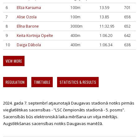
6
Elīza Karsuma
100m
13.59
701
7
Alise Ozola
100m
13.85
658
8
Elīna Barone
3000m
11:32.95
652
9
Keita Kortnija Opelte
400m
1:06.20
642
10
Daiga Dābola
400m
1:06.34
638
VIEW MORE
REGULATION
TIMETABLE
STATISTICS & RESULTS
2024. gada 7. septembrī atjaunotajā Daugavas stadionā notiks pirmās
vieglatlētikas sacensības - “LSC čempionāts stadionā - 5. posms”.
Sacensībās būs elektroniskā laika mērīšana un vēja mērītājs.
Augstlēkšanas sacensības notiks Daugavas manēžā.