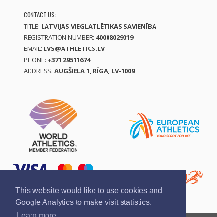
CONTACT US:
TITLE:
LATVIJAS VIEGLATLĒTIKAS SAVIENĪBA
REGISTRATION NUMBER:
40008029019
EMAIL:
LVS@ATHLETICS.LV
PHONE:
+371 29511674
ADDRESS:
AUGŠIELA 1, RĪGA, LV-1009
This website would like to use cookies and
Google Analytics to make visit statistics.
Learn more