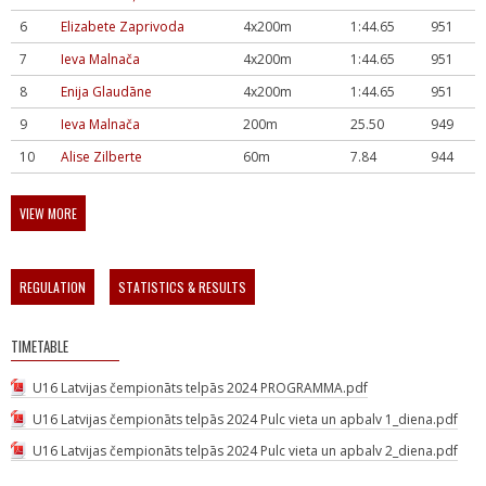
6
Elizabete Zaprivoda
4x200m
1:44.65
951
7
Ieva Malnača
4x200m
1:44.65
951
8
Enija Glaudāne
4x200m
1:44.65
951
9
Ieva Malnača
200m
25.50
949
10
Alise Zilberte
60m
7.84
944
VIEW MORE
REGULATION
STATISTICS & RESULTS
TIMETABLE
U16 Latvijas čempionāts telpās 2024 PROGRAMMA.pdf
U16 Latvijas čempionāts telpās 2024 Pulc vieta un apbalv 1_diena.pdf
U16 Latvijas čempionāts telpās 2024 Pulc vieta un apbalv 2_diena.pdf