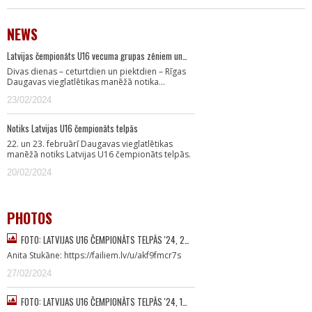
NEWS
Latvijas čempionāts U16 vecuma grupas zēniem un…
Divas dienas – ceturtdien un piektdien – Rīgas
Daugavas vieglatlētikas manēžā notika…
23/02/2024
Notiks Latvijas U16 čempionāts telpās
22. un 23. februārī Daugavas vieglatlētikas
manēžā notiks Latvijas U16 čempionāts telpās.
20/02/2024
PHOTOS
FOTO: LATVIJAS U16 ČEMPIONĀTS TELPĀS '24, 2…
Anita Stukāne: https://failiem.lv/u/akf9fmcr7s
27/02/2024
FOTO: LATVIJAS U16 ČEMPIONĀTS TELPĀS '24, 1…