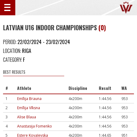
LATVIAN U16 INDOOR CHAMPIONSHIPS
(0)
PERIOD:
22/02/2024 - 23/02/2024
LOCATION:
RIGA
CATEGORY:
F
BEST RESULTS
#
Athlete
Discipline
Result
WA
1
Emīlija Brauna
4x200m
1:44.56
953
2
Emīlija Vīksna
4x200m
1:44.56
953
3
Alise Blaua
4x200m
1:44.56
953
4
Anastasija Fomenko
4x200m
1:44.56
953
5
Estere Kovaļevska
4x200m
1:44.65
951