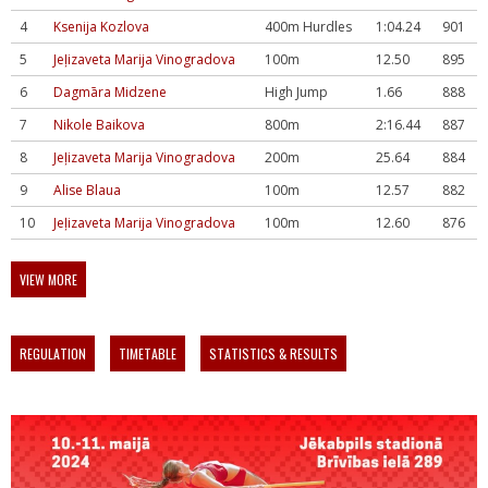
4
Ksenija Kozlova
400m Hurdles
1:04.24
901
5
Jeļizaveta Marija Vinogradova
100m
12.50
895
6
Dagmāra Midzene
High Jump
1.66
888
7
Nikole Baikova
800m
2:16.44
887
8
Jeļizaveta Marija Vinogradova
200m
25.64
884
9
Alise Blaua
100m
12.57
882
10
Jeļizaveta Marija Vinogradova
100m
12.60
876
VIEW MORE
REGULATION
TIMETABLE
STATISTICS & RESULTS