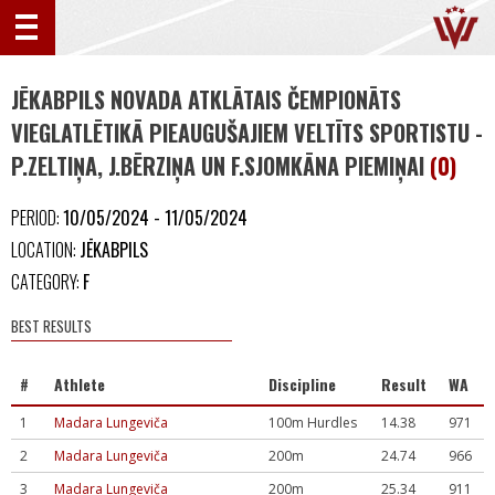
JĒKABPILS NOVADA ATKLĀTAIS ČEMPIONĀTS
VIEGLATLĒTIKĀ PIEAUGUŠAJIEM VELTĪTS SPORTISTU -
P.ZELTIŅA, J.BĒRZIŅA UN F.SJOMKĀNA PIEMIŅAI
(0)
PERIOD:
10/05/2024 - 11/05/2024
LOCATION:
JĒKABPILS
CATEGORY:
F
BEST RESULTS
#
Athlete
Discipline
Result
WA
1
Madara Lungeviča
100m Hurdles
14.38
971
2
Madara Lungeviča
200m
24.74
966
3
Madara Lungeviča
200m
25.34
911