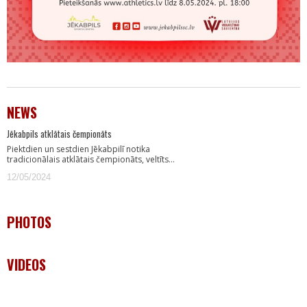
NEWS
Jēkabpils atklātais čempionāts
Piektdien un sestdien Jēkabpilī notika
tradicionālais atklātais čempionāts, veltīts…
12/05/2024
PHOTOS
VIDEOS