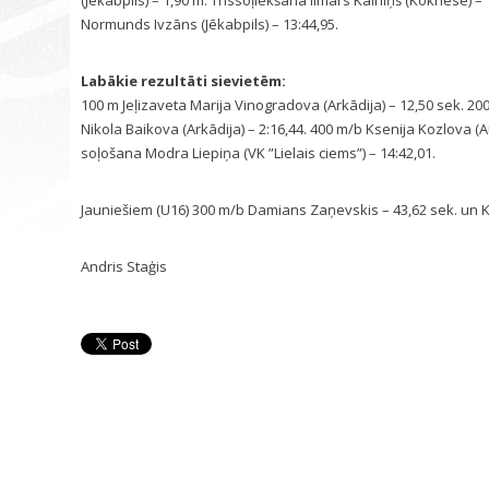
(Jēkabpils) – 1,90 m. Trīssoļlēkšana Ilmārs Kalniņš (Koknese) 
Normunds Ivzāns (Jēkabpils) – 13:44,95.
Labākie rezultāti sievietēm:
100 m Jeļizaveta Marija Vinogradova (Arkādija) – 12,50 sek. 2
Nikola Baikova (Arkādija) – 2:16,44. 400 m/b Ksenija Kozlova
soļošana Modra Liepiņa (VK ”Lielais ciems”) – 14:42,01.
Jauniešiem (U16) 300 m/b Damians Zaņevskis – 43,62 sek. un Ks
Andris Staģis