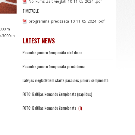
Nolikums_Zelt_vieglatl_10_11_05_2024_.pdf
TIMETABLE
programma_precizeeta_10_11_05_2024_.pdf
 800 m
m.3000 m
LATEST NEWS
Pasaules junioru čempionāta otrā diena
Pasaules junioru čempionāta pirmā diena
Latvijas vieglatlētiem starts pasaules junioru čempionātā
FOTO: Baltijas komandu čempionāts (papildus)
FOTO: Baltijas komandu čempionāts
(1)