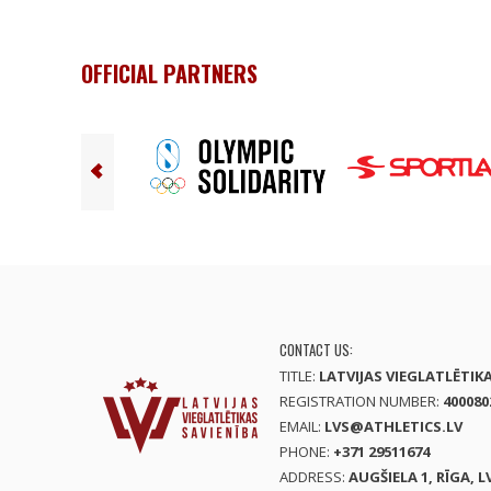
OFFICIAL PARTNERS
CONTACT US:
TITLE:
LATVIJAS VIEGLATLĒTIK
REGISTRATION NUMBER:
400080
EMAIL:
LVS@ATHLETICS.LV
PHONE:
+371 29511674
ADDRESS:
AUGŠIELA 1, RĪGA, L