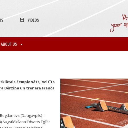
OS
VIDEOS
ABOUT US
atklātais čempionāts, veltīts
ura Bērziņa un trenera Franča
a Bogdanovs (Daugavpils) –
SB).Augstlēkšana Edvarts Eglītis