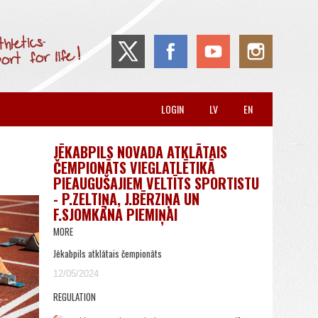
LOGIN
LV
EN
JĒKABPILS NOVADA ATKLĀTAIS
ČEMPIONĀTS VIEGLATLĒTIKĀ
PIEAUGUŠAJIEM VELTĪTS SPORTISTU
- P.ZELTIŅA, J.BĒRZIŅA UN
F.SJOMKĀNA PIEMIŅAI
MORE
Jēkabpils atklātais čempionāts
12/05/2024
REGULATION