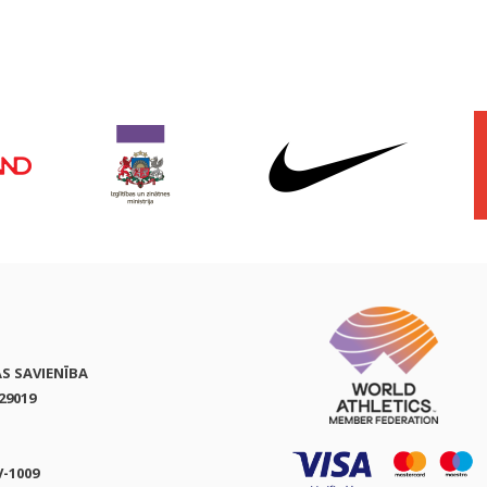
AS SAVIENĪBA
29019
V-1009