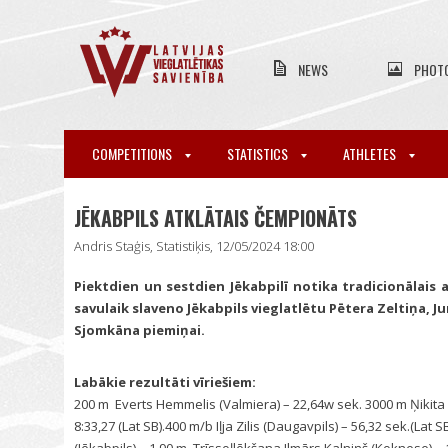
NEWS
PHOT
COMPETITIONS
STATISTICS
ATHLETES
JĒKABPILS ATKLĀTAIS ČEMPIONĀTS
Andris Staģis, Statistiķis, 12/05/2024 18:00
Piektdien un sestdien Jēkabpilī notika tradicionālais 
savulaik slaveno Jēkabpils vieglatlētu Pētera Zeltiņa, J
Sjomkāna piemiņai.
Labākie rezultāti vīriešiem:
200 m Everts Hemmelis (Valmiera) – 22,64w sek. 3000 m Ņikit
8:33,27 (Lat SB).400 m/b Iļja Zilis (Daugavpils) – 56,32 sek.(Lat 