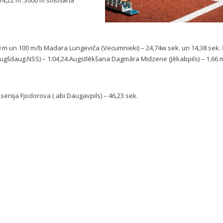
– 14,22 m .3000 m soļošana
00 m un 100 m/b Madara Lungeviča (Vecumnieki) – 24,74w sek. un 14,38 sek.
 (Augšdaug.NSS) – 1:04,24.Augstlēkšana Dagmāra Midzene (Jēkabpils) – 1,66 
enija Fjodorova ( abi Daugavpils) – 46,23 sek.