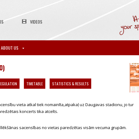
OS
VIDEOS
ABOUT US
0)
EGULATION
TIMETABLE
STATISTICS & RESULTS
censību vieta atkal tiek nomainīta,atpakaļ uz Daugavas stadionu, jo tur
redzētais koncerts tika atcelts.
llēkšānas sacensības no vietas paredzētas visām vecuma grupām.