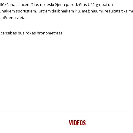
llēkšanas sacensības no ieskrējena paredzētas U12 grupai un
unākiem sportistiem. Katram dalībniekam ir 3. meģinājumi, rezultāts tiks mē
spēriena vietas.
censībās būs rokas hronometrāža.
VIDEOS