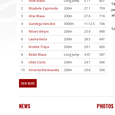
1
Alise Blaua
Long Jump
5.11
807
Tā
2
Elizabete Zaprivoda
200m
27.1
759
ja
at
3
Alise Blaua
200m
27.6
718
4
Gundega Vancāne
3000m
11:12.5
706
Sa
5
Ritvars Ķērpis
200m
23.6
690
6
Lauma Keiša
200m
28.5
647
7
Kristīne Trūpa
200m
29.1
603
8
Beāte Blaua
Long Jump
4.07
587
9
Uldis Ozols
200m
24.7
566
10
Amanda Baranauska
200m
29.6
566
VIEW MORE
NEWS
PHOTOS