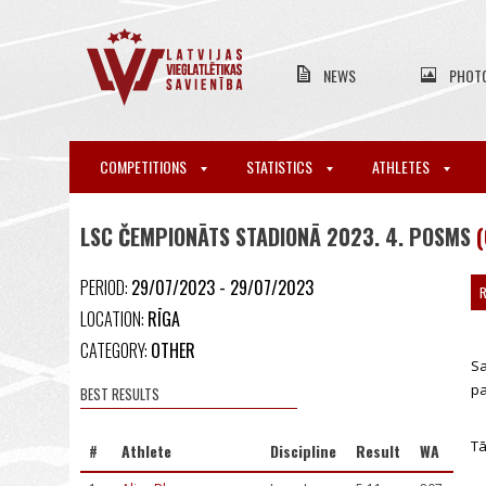
NEWS
PHOT
COMPETITIONS
STATISTICS
ATHLETES
LSC ČEMPIONĀTS STADIONĀ 2023. 4. POSMS
(
PERIOD:
29/07/2023 - 29/07/2023
R
LOCATION:
RĪGA
CATEGORY:
OTHER
Sa
pa
BEST RESULTS
Tā
#
Athlete
Discipline
Result
WA