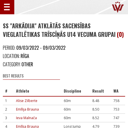
SS "ARKĀDIJA" ATKLĀTĀS SACENSĪBAS
VIEGLATLĒTIKAS TRĪSCĪŅĀS U14 VECUMA GRUPAI
(0)
PERIOD:
09/03/2022 - 09/03/2022
LOCATION:
RĪGA
CATEGORY:
OTHER
BEST RESULTS
#
Athlete
Discipline
Result
WA
1
Alise Zilberte
60m
8.48
758
2
Emīlija Brauna
60m
8.50
753
3
Ieva Malnača
60m
8.52
747
4
Emīlija Brauna
Long Jump
4.79
739