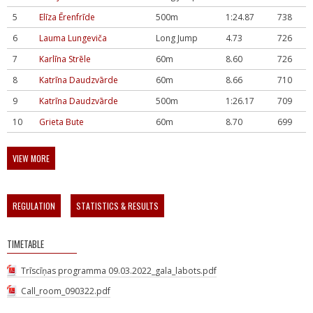
5
Elīza Ērenfrīde
500m
1:24.87
738
6
Lauma Lungeviča
Long Jump
4.73
726
7
Karlīna Strēle
60m
8.60
726
8
Katrīna Daudzvārde
60m
8.66
710
9
Katrīna Daudzvārde
500m
1:26.17
709
10
Grieta Bute
60m
8.70
699
VIEW MORE
REGULATION
STATISTICS & RESULTS
TIMETABLE
Trīscīņas programma 09.03.2022_gala_labots.pdf
Call_room_090322.pdf