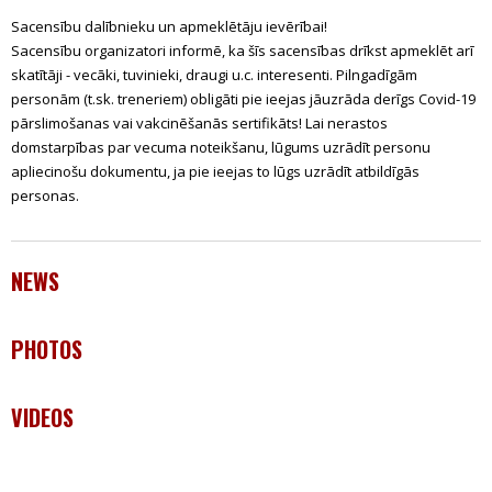
Sacensību dalībnieku un apmeklētāju ievērībai!
Sacensību organizatori informē, ka šīs sacensības drīkst apmeklēt arī
skatītāji - vecāki, tuvinieki, draugi u.c. interesenti. Pilngadīgām
personām (t.sk. treneriem) obligāti pie ieejas jāuzrāda derīgs Covid-19
pārslimošanas vai vakcinēšanās sertifikāts! Lai nerastos
domstarpības par vecuma noteikšanu, lūgums uzrādīt personu
apliecinošu dokumentu, ja pie ieejas to lūgs uzrādīt atbildīgās
personas.
NEWS
PHOTOS
VIDEOS