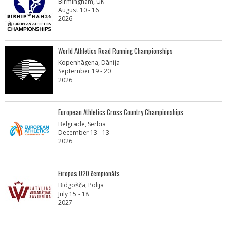
Birmingham, UK
August 10 - 16
2026
World Athletics Road Running Championships
Kopenhāgena, Dānija
September 19 - 20
2026
European Athletics Cross Country Championships
Belgrade, Serbia
December 13 - 13
2026
Eiropas U20 čempionāts
Bidgošča, Polija
July 15 - 18
2027