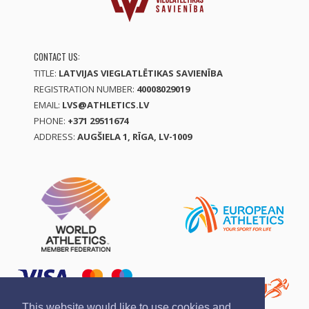
CONTACT US:
TITLE:
LATVIJAS VIEGLATLĒTIKAS SAVIENĪBA
REGISTRATION NUMBER:
40008029019
EMAIL:
LVS@ATHLETICS.LV
PHONE:
+371 29511674
ADDRESS:
AUGŠIELA 1, RĪGA, LV-1009
This website would like to use cookies and