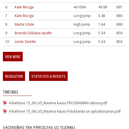
6
Kate Mozga
4x100m
49.99
897
7
Kate Mozga
Long Jump
5.48
886
8
Marta Užule
High Jump
1.64
868
9
Brenda Džiliana Apsīte
Long Jump
5.34
856
10
Linda Zemīte
Long Jump
5.34
856
VIEW MORE
REGULATION
STATISTICS & RESULTS
TIMETABLE
4 Baldone 15_06 LVS_Maxima kauss PROGRAMMA labota.pdf
4 Baldone 15_06 LVS_Maxima kauss Pulcēšanās un apbalvošanas.pdf
SACENSĪBAS TIEK PĀRCELTAS UZ 15.JŪNIJU.