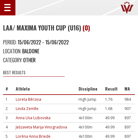
LAA/ MAXIMA YOUTH CUP (U16)
(0)
PERIOD:
15/06/2022 - 15/06/2022
LOCATION:
BALDONE
CATEGORY:
OTHER
BEST RESULTS
#
Athlete
Discipline
Result
WA
1
Loreta Bērziņa
High Jump
1.76
984
2
Linda Zemīte
High Jump
1.68
907
3
Anna Līva Lizbovska
4x100m
49.99
897
4
Jeļizaveta Marija Vinogradova
4x100m
49.99
897
5
Lorēna Anna Briede
4x100m
49.99
897