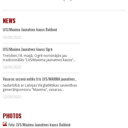
NEWS
LVS/Maxima Jaunatnes kauss Baldonē
15/06/2022
LVS/Maxima Jaunatnes kauss Ogrē
Trešdien,18. maijā, Ogrē norisinājās jau
tradicionālās "LVS/Maxima jaunatnes kauss”…
19/05/2022
Vasaras sezonā notiks trīs LVS/MAXIMA jaunatnes…
Sadarbībā ar Latvijas Vieglatlētikas savienības
ģenerālsponsoru "Maxima", vasaras…
12/05/2022
PHOTOS
Foto: LVS/Maxima Jaunatnes kauss Baldonē