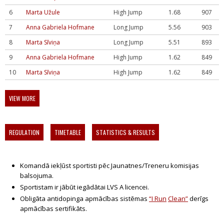
6
Marta Užule
High Jump
1.68
907
7
Anna Gabriela Hofmane
Long Jump
5.56
903
8
Marta Sīviņa
Long Jump
5.51
893
9
Anna Gabriela Hofmane
High Jump
1.62
849
10
Marta Sīviņa
High Jump
1.62
849
VIEW MORE
REGULATION
TIMETABLE
STATISTICS & RESULTS
Komandā iekļūst sportisti pēc Jaunatnes/Treneru komisijas
balsojuma.
Sportistam ir jābūt iegādātai LVS A licencei.
Obligāta antidopinga apmācības sistēmas
“
I
Run
Clean
”
derīgs
apmācības sertifikāts.