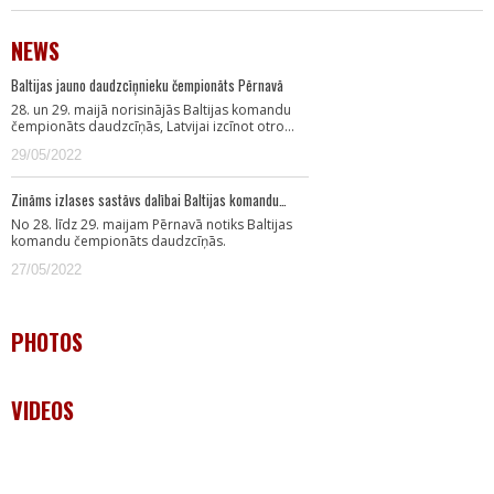
NEWS
Baltijas jauno daudzcīņnieku čempionāts Pērnavā
28. un 29. maijā norisinājās Baltijas komandu
čempionāts daudzcīņās, Latvijai izcīnot otro…
29/05/2022
Zināms izlases sastāvs dalībai Baltijas komandu…
No 28. līdz 29. maijam Pērnavā notiks Baltijas
komandu čempionāts daudzcīņās.
27/05/2022
PHOTOS
VIDEOS