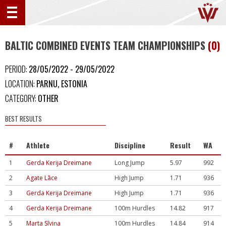
BALTIC COMBINED EVENTS TEAM CHAMPIONSHIPS
(0)
PERIOD:
28/05/2022 - 29/05/2022
LOCATION:
PARNU, ESTONIA
CATEGORY:
OTHER
BEST RESULTS
#
Athlete
Discipline
Result
WA
1
Gerda Kerija Dreimane
Long Jump
5.97
992
2
Agate Lāce
High Jump
1.71
936
3
Gerda Kerija Dreimane
High Jump
1.71
936
4
Gerda Kerija Dreimane
100m Hurdles
14.82
917
5
Marta Sīviņa
100m Hurdles
14.84
914