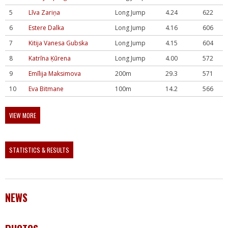
5
Līva Zariņa
Long Jump
4.24
622
6
Estere Dalka
Long Jump
4.16
606
7
Kitija Vanesa Gubska
Long Jump
4.15
604
8
Katrīna Ķūrena
Long Jump
4.00
572
9
Emīlija Maksimova
200m
29.3
571
10
Eva Bitmane
100m
14.2
566
VIEW MORE
STATISTICS & RESULTS
NEWS