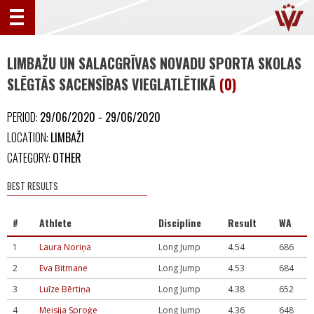
LIMBAŽU UN SALACGRĪVAS NOVADU SPORTA SKOLAS
SLĒGTĀS SACENSĪBAS VIEGLATLĒTIKĀ
(0)
PERIOD:
29/06/2020 - 29/06/2020
LOCATION:
LIMBAŽI
CATEGORY:
OTHER
BEST RESULTS
#
Athlete
Discipline
Result
WA
1
Laura Noriņa
Long Jump
4.54
686
2
Eva Bitmane
Long Jump
4.53
684
3
Luīze Bērtiņa
Long Jump
4.38
652
4
Meisija Sproģe
Long Jump
4.36
648