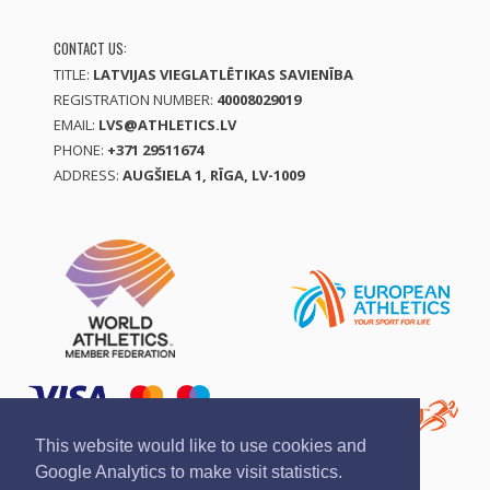
CONTACT US:
TITLE:
LATVIJAS VIEGLATLĒTIKAS SAVIENĪBA
REGISTRATION NUMBER:
40008029019
EMAIL:
LVS@ATHLETICS.LV
PHONE:
+371 29511674
ADDRESS:
AUGŠIELA 1, RĪGA, LV-1009
This website would like to use cookies and
Google Analytics to make visit statistics.