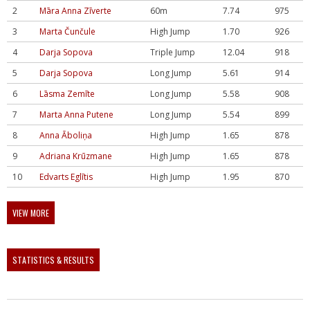
2
Māra Anna Zīverte
60m
7.74
975
3
Marta Čunčule
High Jump
1.70
926
4
Darja Sopova
Triple Jump
12.04
918
5
Darja Sopova
Long Jump
5.61
914
6
Lāsma Zemīte
Long Jump
5.58
908
7
Marta Anna Putene
Long Jump
5.54
899
8
Anna Āboliņa
High Jump
1.65
878
9
Adriana Krūzmane
High Jump
1.65
878
10
Edvarts Eglītis
High Jump
1.95
870
VIEW MORE
STATISTICS & RESULTS