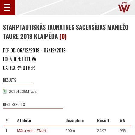
STARPTAUTISKĀS JAUNATNES SACENSĪBAS MANIEŽO
TAURE 2019 KLAIPĒDA
(0)
PERIOD:
06/12/2019 - 07/12/2019
LOCATION:
LIETUVA
CATEGORY:
OTHER
RESULTS
20191206MT.xls
BEST RESULTS
#
Athlete
Discipline
Result
WA
1
Māra Anna Zīverte
200m
24.97
995