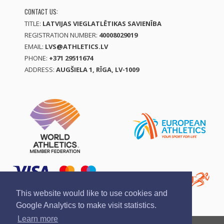
CONTACT US:
TITLE:
LATVIJAS VIEGLATLĒTIKAS SAVIENĪBA
REGISTRATION NUMBER:
40008029019
EMAIL:
LVS@ATHLETICS.LV
PHONE:
+371 29511674
ADDRESS:
AUGŠIELA 1, RĪGA, LV-1009
This website would like to use cookies and
Google Analytics to make visit statistics.
Learn more