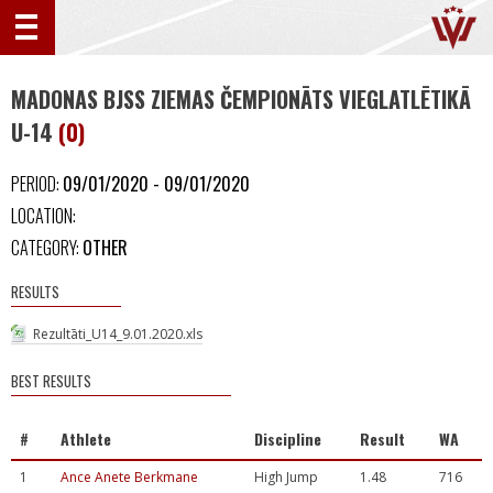
MADONAS BJSS ZIEMAS ČEMPIONĀTS VIEGLATLĒTIKĀ
U-14
(0)
PERIOD:
09/01/2020 - 09/01/2020
LOCATION:
CATEGORY:
OTHER
RESULTS
Rezultāti_U14_9.01.2020.xls
BEST RESULTS
#
Athlete
Discipline
Result
WA
1
Ance Anete Berkmane
High Jump
1.48
716