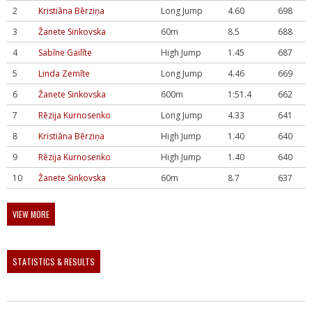
2
Kristiāna Bērziņa
Long Jump
4.60
698
3
Žanete Sinkovska
60m
8.5
688
4
Sabīne Gailīte
High Jump
1.45
687
5
Linda Zemīte
Long Jump
4.46
669
6
Žanete Sinkovska
600m
1:51.4
662
7
Rēzija Kurnosenko
Long Jump
4.33
641
8
Kristiāna Bērziņa
High Jump
1.40
640
9
Rēzija Kurnosenko
High Jump
1.40
640
10
Žanete Sinkovska
60m
8.7
637
VIEW MORE
STATISTICS & RESULTS