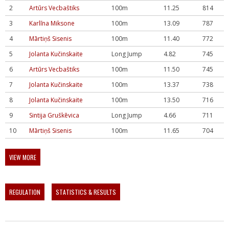
2
Artūrs Vecbaštiks
100m
11.25
814
3
Karlīna Miksone
100m
13.09
787
4
Mārtiņš Sisenis
100m
11.40
772
5
Jolanta Kučinskaite
Long Jump
4.82
745
6
Artūrs Vecbaštiks
100m
11.50
745
7
Jolanta Kučinskaite
100m
13.37
738
8
Jolanta Kučinskaite
100m
13.50
716
9
Sintija Gruškēvica
Long Jump
4.66
711
10
Mārtiņš Sisenis
100m
11.65
704
VIEW MORE
REGULATION
STATISTICS & RESULTS