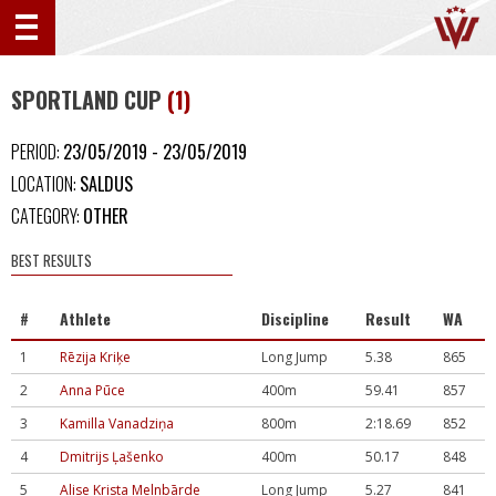
SPORTLAND CUP
(1)
PERIOD:
23/05/2019 - 23/05/2019
LOCATION:
SALDUS
CATEGORY:
OTHER
BEST RESULTS
#
Athlete
Discipline
Result
WA
1
Rēzija Kriķe
Long Jump
5.38
865
2
Anna Pūce
400m
59.41
857
3
Kamilla Vanadziņa
800m
2:18.69
852
4
Dmitrijs Ļašenko
400m
50.17
848
5
Alise Krista Melnbārde
Long Jump
5.27
841