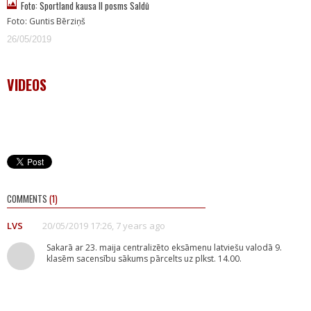
Foto: Sportland kausa II posms Saldū
Foto: Guntis Bērziņš
26/05/2019
VIDEOS
COMMENTS
(1)
LVS
20/05/2019 17:26, 7 years ago
Sakarā ar 23. maija centralizēto eksāmenu latviešu valodā 9.
klasēm sacensību sākums pārcelts uz plkst. 14.00.