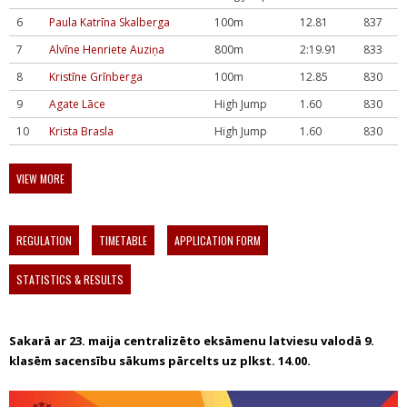
6
Paula Katrīna Skalberga
100m
12.81
837
7
Alvīne Henriete Auziņa
800m
2:19.91
833
8
Kristīne Grīnberga
100m
12.85
830
9
Agate Lāce
High Jump
1.60
830
10
Krista Brasla
High Jump
1.60
830
VIEW MORE
REGULATION
TIMETABLE
APPLICATION FORM
STATISTICS & RESULTS
Sakarā ar 23. maija centralizēto eksāmenu latviesu valodā 9.
klasēm sacensību sākums pārcelts uz plkst. 14.00.