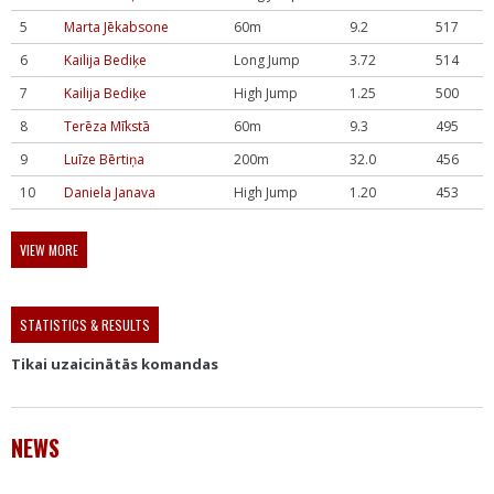
5
Marta Jēkabsone
60m
9.2
517
6
Kailija Bediķe
Long Jump
3.72
514
7
Kailija Bediķe
High Jump
1.25
500
8
Terēza Mīkstā
60m
9.3
495
9
Luīze Bērtiņa
200m
32.0
456
10
Daniela Janava
High Jump
1.20
453
VIEW MORE
STATISTICS & RESULTS
Tikai uzaicinātās komandas
NEWS