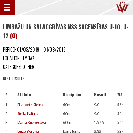
LIMBAŽU UN SALACGRĪVAS NSS SACENSĪBAS U-10, U-
12
(0)
PERIOD:
01/03/2019 - 01/03/2019
LOCATION:
LIMBAŽI
CATEGORY:
OTHER
BEST RESULTS
#
Athlete
Discipline
Result
WA
1
Elizabete Skrina
60m
9.0
564
2
Stella Paltiņa
60m
9.0
564
3
Marta Kuzņecova
600m
1:57.5
564
4
Luīze Bērtiņa
Long Jump
3.83
537