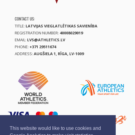
CONTACT US:
TITLE:
LATVIJAS VIEGLATLĒTIKAS SAVIENĪBA
REGISTRATION NUMBER:
40008029019
EMAIL:
LVS@ATHLETICS.LV
PHONE:
+371 29511674
ADDRESS:
AUGŠIELA 1, RĪGA, LV-1009
This website would like to use cookies and