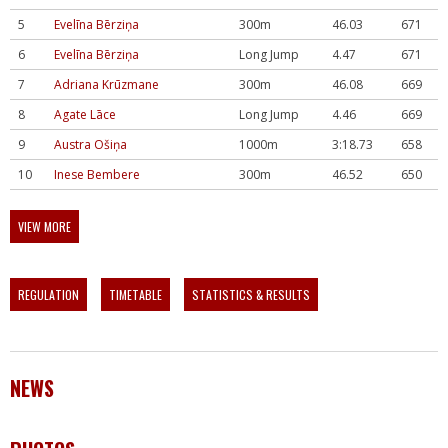
5
Evelīna Bērziņa
300m
46.03
671
6
Evelīna Bērziņa
Long Jump
4.47
671
7
Adriana Krūzmane
300m
46.08
669
8
Agate Lāce
Long Jump
4.46
669
9
Austra Ošiņa
1000m
3:18.73
658
10
Inese Bembere
300m
46.52
650
VIEW MORE
REGULATION
TIMETABLE
STATISTICS & RESULTS
NEWS