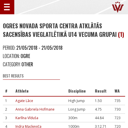
OGRES NOVADA SPORTA CENTRA ATKLĀTĀS
SACENSĪBAS VIEGLATLĒTIKĀ U14 VECUMA GRUPAI
(1)
PERIOD:
21/05/2018 - 21/05/2018
LOCATION:
OGRE
CATEGORY:
OTHER
BEST RESULTS
#
Athlete
Discipline
Result
WA
1
Agate Lāce
High Jump
1.50
735
2
Anna Gabriela Hofmane
Long Jump
4.75
730
3
Karlīna Vīduša
300m
44.84
723
4
Indra Mackeviča
1000m
3:12.71
720