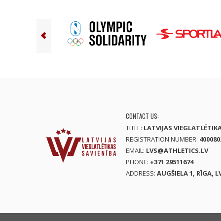
CONTACT US:
TITLE:
LATVIJAS VIEGLATLĒTIK
REGISTRATION NUMBER:
400080
EMAIL:
LVS@ATHLETICS.LV
PHONE:
+371 29511674
ADDRESS:
AUGŠIELA 1, RĪGA, L