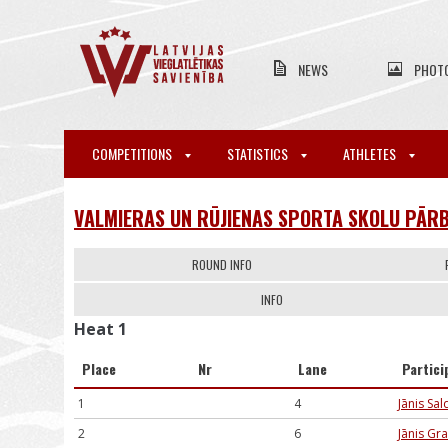
NEWS
PHOT
COMPETITIONS
STATISTICS
ATHLETES
VALMIERAS UN RŪJIENAS SPORTA SKOLU PĀRB
ROUND INFO
INFO
Heat 1
Place
Nr
Lane
Partici
1
4
Jānis Sal
2
6
Jānis Gr