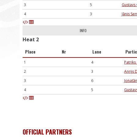
3
5
Gustavs 
4
3
Jānis Se
INFO
Heat 2
Place
Nr
Lane
Parti
1
4
Patriks
2
3
Anrijs 
3
6
Jonatān
4
5
Gustav
OFFICIAL PARTNERS