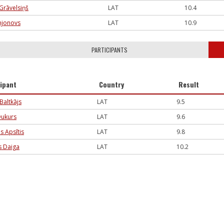
Grāvelsiņš
LAT
10.4
mjonovs
LAT
10.9
PARTICIPANTS
cipant
Country
Result
 Baltkājs
LAT
9.5
Dukurs
LAT
9.6
s Apsītis
LAT
9.8
s Daiga
LAT
10.2