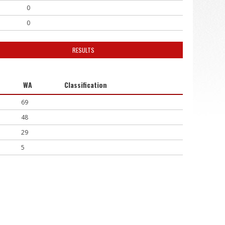
0
0
RESULTS
WA
Classification
69
48
29
5