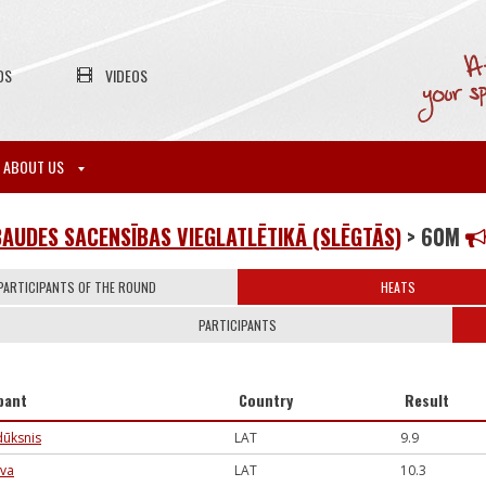
OS
VIDEOS
ABOUT US
AUDES SACENSĪBAS VIEGLATLĒTIKĀ (SLĒGTĀS)
> 60M
PARTICIPANTS OF THE ROUND
HEATS
PARTICIPANTS
pant
Country
Result
dūksnis
LAT
9.9
ava
LAT
10.3