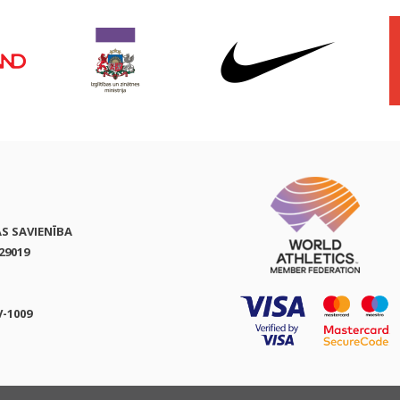
AS SAVIENĪBA
29019
V-1009