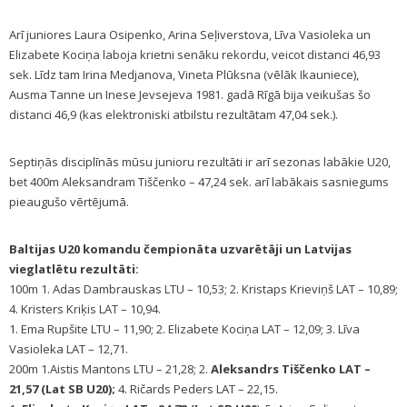
Arī juniores Laura Osipenko, Arina Seļiverstova, Līva Vasioleka un
Elizabete Kociņa laboja krietni senāku rekordu, veicot distanci 46,93
sek. Līdz tam Irina Medjanova, Vineta Plūksna (vēlāk Ikauniece),
Ausma Tanne un Inese Jevsejeva 1981. gadā Rīgā bija veikušas šo
distanci 46,9 (kas elektroniski atbilstu rezultātam 47,04 sek.).
Septiņās disciplīnās mūsu junioru rezultāti ir arī sezonas labākie U20,
bet 400m Aleksandram Tiščenko – 47,24 sek. arī labākais sasniegums
pieaugušo vērtējumā.
Baltijas U20 komandu čempionāta uzvarētāji un Latvijas
vieglatlētu rezultāti:
100m 1. Adas Dambrauskas LTU – 10,53; 2. Kristaps Krieviņš LAT – 10,89;
4. Kristers Kriķis LAT – 10,94.
1. Ema Rupšite LTU – 11,90; 2. Elizabete Kociņa LAT – 12,09; 3. Līva
Vasioleka LAT – 12,71.
200m 1.Aistis Mantons LTU – 21,28; 2.
Aleksandrs Tiščenko LAT –
21,57 (Lat SB U20);
4. Ričards Peders LAT – 22,15.