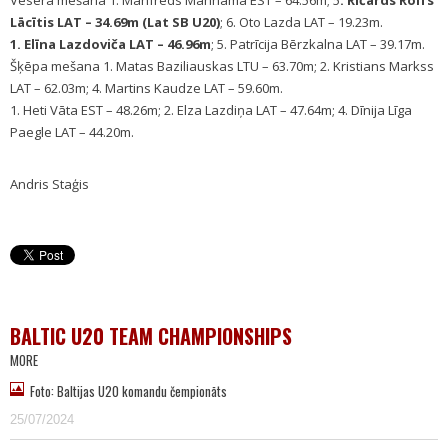
Vesera mešana 1. Manfreds Mannamā EST – 64.56m; 5
. Ričards Rolfs
Lācītis LAT – 34.69m (Lat SB U20)
; 6. Oto Lazda LAT – 19.23m.
1. Elīna Lazdoviča LAT – 46.96m
; 5. Patrīcija Bērzkalna LAT – 39.17m.
Šķēpa mešana 1. Matas Baziliauskas LTU – 63.70m; 2. Kristians Markss
LAT – 62.03m; 4. Martins Kaudze LAT – 59.60m.
1. Heti Vāta EST – 48.26m; 2. Elza Lazdiņa LAT – 47.64m; 4. Dīnija Līga
Paegle LAT – 44.20m.
Andris Staģis
BALTIC U20 TEAM CHAMPIONSHIPS
MORE
Foto: Baltijas U20 komandu čempionāts
25/07/2024