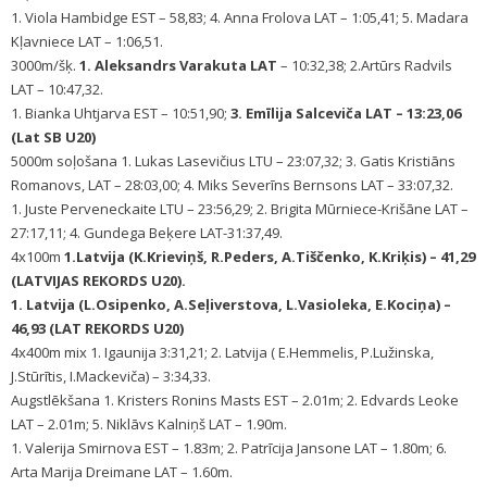
1. Viola Hambidge EST – 58,83; 4. Anna Frolova LAT – 1:05,41; 5. Madara
Kļavniece LAT – 1:06,51.
3000m/šķ.
1. Aleksandrs Varakuta LAT
– 10:32,38; 2.Artūrs Radvils
LAT – 10:47,32.
1. Bianka Uhtjarva EST – 10:51,90;
3. Emīlija Salceviča LAT – 13:23,06
(Lat SB U20)
5000m soļošana 1. Lukas Lasevičius LTU – 23:07,32; 3. Gatis Kristiāns
Romanovs, LAT – 28:03,00; 4. Miks Severīns Bernsons LAT – 33:07,32.
1. Juste Perveneckaite LTU – 23:56,29; 2. Brigita Mūrniece-Krišāne LAT –
27:17,11; 4. Gundega Beķere LAT-31:37,49.
4x100m
1.Latvija (K.Krieviņš, R.Peders, A.Tiščenko, K.Kriķis) – 41,29
(LATVIJAS REKORDS U20).
1. Latvija (L.Osipenko, A.Seļiverstova, L.Vasioleka, E.Kociņa) –
46,93 (LAT REKORDS U20)
4x400m mix 1. Igaunija 3:31,21; 2. Latvija ( E.Hemmelis, P.Lužinska,
J.Stūrītis, I.Mackeviča) – 3:34,33.
Augstlēkšana 1. Kristers Ronins Masts EST – 2.01m; 2. Edvards Leoke
LAT – 2.01m; 5. Niklāvs Kalniņš LAT – 1.90m.
1. Valerija Smirnova EST – 1.83m; 2. Patrīcija Jansone LAT – 1.80m; 6.
Arta Marija Dreimane LAT – 1.60m.