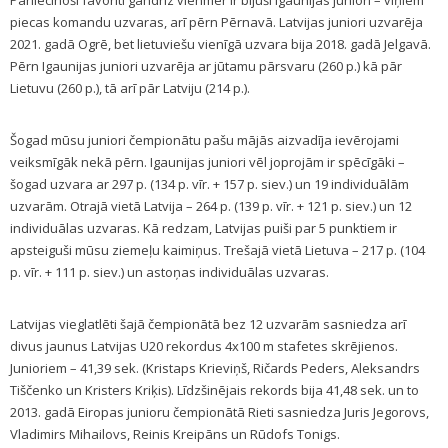
Pārliecinoši favorīti gandrīz vienmēr ir bijuši Igaunijas juniori – viņiem
piecas komandu uzvaras, arī pērn Pērnavā. Latvijas juniori uzvarēja
2021. gadā Ogrē, bet lietuviešu vienīgā uzvara bija 2018. gadā Jelgavā.
Pērn Igaunijas juniori uzvarēja ar jūtamu pārsvaru (260 p.) kā pār
Lietuvu (260 p.), tā arī pār Latviju (214 p.).
Šogad mūsu juniori čempionātu pašu mājās aizvadīja ievērojami
veiksmīgāk nekā pērn. Igaunijas juniori vēl joprojām ir spēcīgāki –
šogad uzvara ar 297 p. (134 p. vīr. + 157 p. siev.) un 19 individuālām
uzvarām. Otrajā vietā Latvija – 264 p. (139 p. vīr. + 121 p. siev.) un 12
individuālas uzvaras. Kā redzam, Latvijas puiši par 5 punktiem ir
apsteiguši mūsu ziemeļu kaimiņus. Trešajā vietā Lietuva – 217 p. (104
p. vīr. + 111 p. siev.) un astoņas individuālas uzvaras.
Latvijas vieglatlēti šajā čempionātā bez 12 uzvarām sasniedza arī
divus jaunus Latvijas U20 rekordus 4x100 m stafetes skrējienos.
Junioriem – 41,39 sek. (Kristaps Krieviņš, Ričards Peders, Aleksandrs
Tiščenko un Kristers Kriķis). Līdzšinējais rekords bija 41,48 sek. un to
2013. gadā Eiropas junioru čempionātā Rieti sasniedza Juris Jegorovs,
Vladimirs Mihailovs, Reinis Kreipāns un Rūdofs Tonigs.