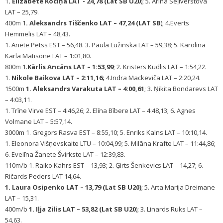
1
. Elizabete Kociņa LAT - 24,78 (Lat SB U20
); 5. Arina Seļiverstova
LAT – 25,79.
400m 1
. Aleksandrs Tiščenko LAT – 47,24 (LAT SB
); 4.Everts
Hemmelis LAT – 48,43.
1. Anete Petss EST – 56,48. 3. Paula Lužinska LAT – 59,38; 5. Karolina
Karla Matisone LAT – 1:01,80.
800m 1.
Kārlis Ancāns LAT – 1:53,99
; 2. Kristers Kudlis LAT – 1:54,22.
1.
Nikole Baikova LAT
– 2:11,16;
4.Indra Mackeviča LAT – 2:20,24.
1500m
1. Aleksandrs Varakuta LAT – 4:00,61
; 3. Ņikita Bondarevs LAT
– 4:03,11.
1. Trīne Virve EST – 4:46,26; 2. Elīna Bībere LAT – 4:48,13; 6. Agnes
Volmane LAT – 5:57,14.
3000m 1. Gregors Rasva EST – 8:55,10; 5. Enriks Kalns LAT – 10:10,14.
1. Eleonora Višņevskaite LTU – 10:04,99; 5. Milāna Krafte LAT – 11:44,86;
6. Evelīna Žanete Švirkste LAT – 12:39,83.
110m/b 1. Raiko Kahrs EST – 13,93; 2. Ģirts Šenkevics LAT – 14,27; 6.
Ričards Peders LAT 14,64.
1. Laura Osipenko LAT – 13,79 (Lat SB U20)
; 5. Arta Marija Dreimane
LAT – 15,31.
400m/b
1. Iļja Zilis LAT – 53,82 (Lat SB U20
); 3. Linards Ruks LAT –
54,63.