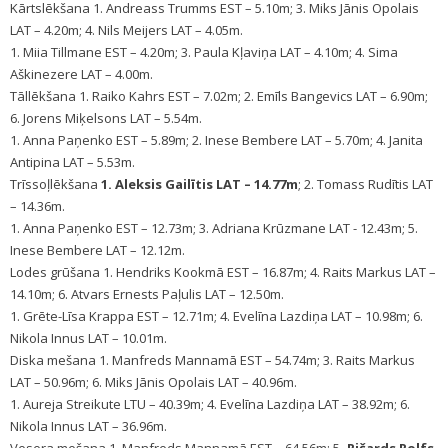
Kārtslēkšana 1. Andreass Trumms EST – 5.10m; 3. Miks Jānis Opolais
LAT – 4.20m; 4. Nils Meijers LAT – 4.05m.
1. Miia Tillmane EST – 4.20m; 3. Paula Kļaviņa LAT – 4.10m; 4. Sima
Aškinezere LAT – 4.00m.
Tāllēkšana 1. Raiko Kahrs EST – 7.02m; 2. Emīls Bangevics LAT – 6.90m;
6. Jorens Miķelsons LAT – 5.54m.
1. Anna Paņenko EST – 5.89m; 2. Inese Bembere LAT – 5.70m; 4. Janita
Antipina LAT – 5.53m.
Trīssoļlēkšana
1. Aleksis Gailītis LAT – 14.77m
; 2. Tomass Rudītis LAT
– 14.36m.
1. Anna Paņenko EST – 12.73m; 3. Adriana Krūzmane LAT - 12.43m; 5.
Inese Bembere LAT – 12.12m.
Lodes grūšana 1. Hendriks Kookmā EST – 16.87m; 4. Raits Markus LAT –
14.10m; 6. Atvars Ernests Paļulis LAT – 12.50m.
1. Grēte-Līsa Krappa EST – 12.71m; 4. Evelīna Lazdiņa LAT – 10.98m; 6.
Nikola Innus LAT – 10.01m.
Diska mešana 1. Manfreds Mannamā EST – 54.74m; 3. Raits Markus
LAT – 50.96m; 6. Miks Jānis Opolais LAT – 40.96m.
1. Aureja Streikute LTU – 40.39m; 4. Evelīna Lazdiņa LAT – 38.92m; 6.
Nikola Innus LAT – 36.96m.