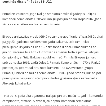
septiņās disciplīnās Lat SB U20.
Pirmdien Valmierā, Jāņa Daliņa stadionā notika ikgadējais Baltijas
komandu čempionāts U20 vecuma grupas junioriem. Kopš 2016. gada
šādas sacensības notika jau astoto reizi.
Eiropas un Latvijas vieglatlētikā vecuma grupa “juniors” parādījās tikai
pagājušā gadsimta sešdesmito gadu sākumā. Līdz tam – tikai
pieaugušie un jaunieši līdz 19. dzimšanas dienai. Pirmsākumos arī
junioru vecums bija līdz 21. dzimšanas dienai. Notika pirmie Latvijas
čempionāti, arī triju Baltijas republiku mači. Pirmās Eiropas junioru
spēles notika 1966. gadā Odesā. Pirmais čempionāts – 1970.g. Parīzē,
pie tam jau pēc mūsdienu noteikumiem – kā U20 vecuma grupa.
Pirmais junioru pasaules čempionāts – 1985. gadā Atēnās, kur arī par
pirmo pasaules junioru čempionu lodes grūšanā kļuva rēzeknietis
Aleksejs Lukašenko.
Tikai 2016. gadā tika atjaunots Baltijas junioru maču (tagad – komandu
čempionāta) statuss. Aizvadīti jau septiņi komandu čempionāti.