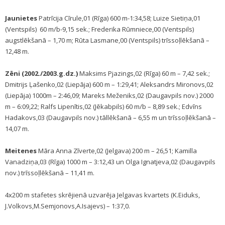
Jaunietes
Patrīcija Cīrule,01 (Rīga) 600 m-1:34,58; Luize Sietiņa,01
(Ventspils) 60 m/b-9,15 sek.; Frederika Rūmniece,00 (Ventspils)
augstlēkšanā – 1,70 m; Rūta Lasmane,00 (Ventspils) trīssoļlēkšanā –
12,48 m.
Zēni (2002./2003.g.dz.)
Maksims Pjazings,02 (Rīga) 60 m – 7,42 sek.;
Dmitrijs Ļašenko,02 (Liepāja) 600 m – 1:29,41; Aleksandrs Mironovs,02
(Liepāja) 1000m – 2:46,09; Mareks Meženiks,02 (Daugavpils nov.) 2000
m – 6:09,22; Ralfs Lipenītis,02 (Jēkabpils) 60 m/b – 8,89 sek.; Edvīns
Hadakovs,03 (Daugavpils nov.) tāllēkšanā – 6,55 m un trīssoļlēkšanā –
14,07 m.
Meitenes
Māra Anna Zīverte,02 (Jelgava) 200 m – 26,51; Kamilla
Vanadziņa,03 (Rīga) 1000 m – 3:12,43 un Olga Ignatjeva,02 (Daugavpils
nov.) trīssoļlēkšanā – 11,41 m.
4x200 m stafetes skrējienā uzvarēja Jelgavas kvartets (K.Eiduks,
J.Volkovs,M.Semjonovs,A.Isajevs) – 1:37,0.