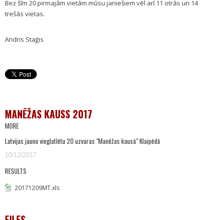
Bez šīm 20 pirmajām vietām mūsu janiešiem vēl arī 11 otrās un 14
trešās vietas.
Andris Staģis
MANĒŽAS KAUSS 2017
MORE
Latvijas jauno vieglatlētu 20 uzvaras "Manēžas kausā" Klaipēdā
10/12/2017
RESULTS
20171209MT.xls
FILES