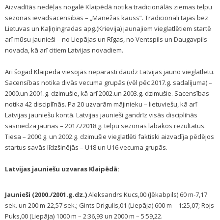
Aizvadītās nedēļas nogalē Klaipēdā notika tradicionālās ziemas telpu
sezonas ievadsacensības – „Manēžas kauss”. Tradicionāli tajās bez
Lietuvas un Kaļiņingradas apg.(Krievija) jaunajiem vieglatlētiem startē
arī mūsu jaunieši – no Liepājas un Rīgas, no Ventspils un Daugavpils
novada, kā arī citiem Latvijas novadiem.
Arī šogad Klaipēdā viesojās neparasti daudz Latvijas jauno vieglatlētu.
Sacensības notika divās vecuma grupās (vēl pēc 2017.g. sadalījuma) –
2000.un 2001.g. dzimušie, kā arī 2002.un 2003.g. dzimušie. Sacensības
notika 42 disciplīnās. Pa 20 uzvarām mājinieku – lietuviešu, kā arī
Latvijas jauniešu kontā. Latvijas jaunieši gandrīz visās disciplīnās
sasniedza jaunās – 2017./2018.g. telpu sezonas labākos rezultātus.
Tiesa – 2000.g. un 2002.g. dzimušie vieglatlēti faktiski aizvadīja pēdējos
startus savās līdzšinējās – U18 un U16 vecuma grupās.
Latvijas jauniešu uzvaras Klaipēdā:
Jaunieši (2000./2001.g.dz.)
Aleksandrs Kucs,00 (Jēkabpils) 60 m-7,17
sek. un 200 m-22,57 sek.; Gints Drigulis,01 (Liepāja) 600 m – 1:25,07; Rojs
Puks,00 (Liepāja) 1000 m – 2:36,93 un 2000 m – 5:59,22.