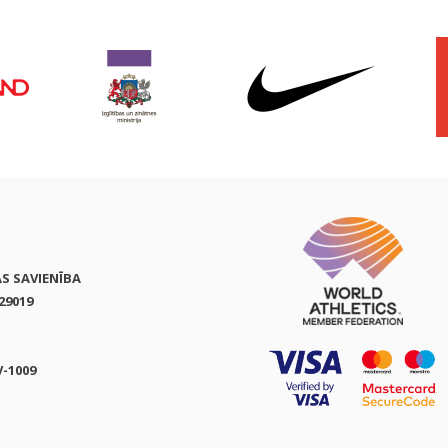
AS SAVIENĪBA
29019
V-1009