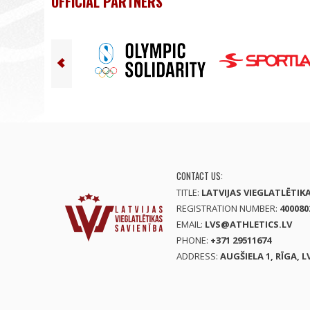
OFFICIAL PARTNERS
CONTACT US:
TITLE:
LATVIJAS VIEGLATLĒTIK
REGISTRATION NUMBER:
400080
EMAIL:
LVS@ATHLETICS.LV
PHONE:
+371 29511674
ADDRESS:
AUGŠIELA 1, RĪGA, L