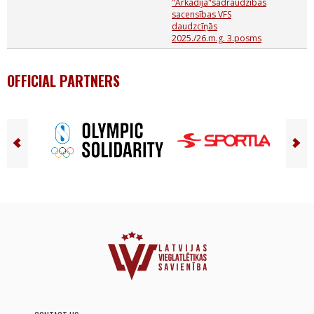
"Arkādija"sadraudzības
sacensības VFS
daudzcīņās
2025./26.m.g. 3.posms
OFFICIAL PARTNERS