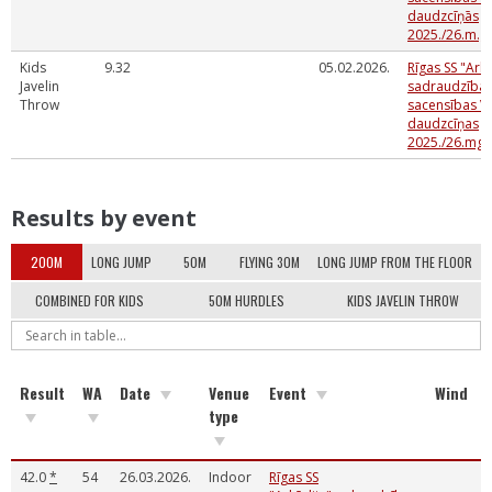
daudzcīņās
2025./26.m.g
Kids
9.32
05.02.2026.
Rīgas SS "Ark
Javelin
sadraudzība
Throw
sacensības V
daudzcīņas
2025./26.mg.
Results by event
200M
LONG JUMP
50M
FLYING 30M
LONG JUMP FROM THE FLOOR
COMBINED FOR KIDS
50M HURDLES
KIDS JAVELIN THROW
Result
WA
Date
Venue
Event
Wind
type
42.0
*
54
26.03.2026.
Indoor
Rīgas SS