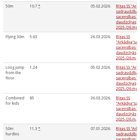
50m
10.7
*
05.02.2026.
Rīgas SS "Ark
sadraudzība
sacensības V
daudzcīņas
2025./26.mg.
Flying 30m
5.63
26.03.2026.
Rīgas SS
"Arkādija"sa
sacensības V
daudzcīņās
2025./26.m.g
Long jump
1.24
05.02.2026.
Rīgas SS "Ark
from the
sadraudzība
floor
sacensības V
daudzcīņas
2025./26.mg.
Combined
85
26.03.2026.
Rīgas SS
for kids
"Arkādija"sa
sacensības V
daudzcīņās
2025./26.m.g
50m
11.3
*
07.01.2026.
Rīgas SS “Arkā
hurdles
sadraudzība
sacensības V