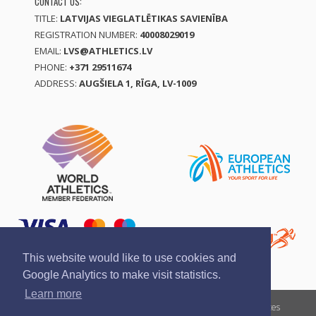
CONTACT US:
TITLE:
LATVIJAS VIEGLATLĒTIKAS SAVIENĪBA
REGISTRATION NUMBER:
40008029019
EMAIL:
LVS@ATHLETICS.LV
PHONE:
+371 29511674
ADDRESS:
AUGŠIELA 1, RĪGA, LV-1009
This website would like to use cookies and
Google Analytics to make visit statistics.
Learn more
Report a violation
Privacy policy
Terms of services