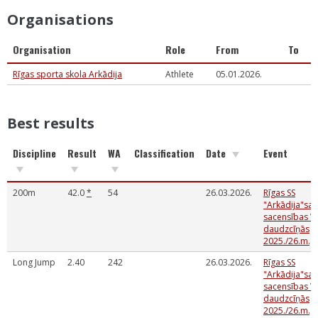
Organisations
Organisation
Role
From
To
Rīgas sporta skola Arkādija
Athlete
05.01.2026.
Best results
Discipline
Result
WA
Classification
Date
Event
200m
42.0
*
54
26.03.2026.
Rīgas SS
"Arkādija"sa
sacensības V
daudzcīņās
2025./26.m.g
Long Jump
2.40
242
26.03.2026.
Rīgas SS
"Arkādija"sa
sacensības V
daudzcīņās
2025./26.m.g