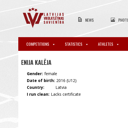
NEWS
PHOT
COMPETITIONS
STATISTICS
ATHLETES
ENIJA KALĒJA
Gender:
female
Date of birth:
2016 (U12)
Country:
🇱🇻 Latvia
I run clean:
Lacks certificate