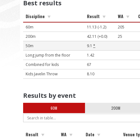
Best results
Discipline
Result
WA
60m
11.13 (-1.2)
205
200m
42.11 (+0.0)
25
50m
9.1
*
Long jump from the floor
1.42
Combined for kids
67
Kids Javelin Throw
8.10
Results by event
60M
200M
Result
WA
Date
Venue t