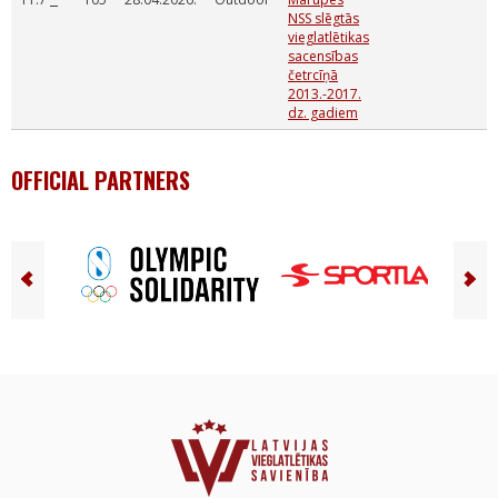
NSS slēgtās
vieglatlētikas
sacensības
četrcīņā
2013.-2017.
dz. gadiem
OFFICIAL PARTNERS