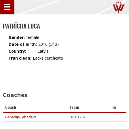
PATRĪCIJA LUCA
Gender:
female
Date of birth:
2016 (U12)
Country:
🇱🇻 Latvia
I run clean:
Lacks certificate
Coaches
Coach
From
To
Genādijs Ļebedevs
02.10.2023.