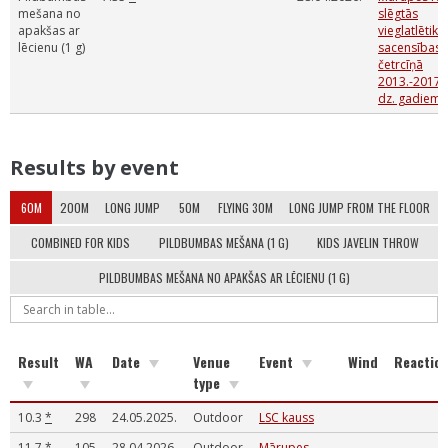
mešana no
slēgtās
apakšas ar
vieglatlētika
lēcienu (1 g)
sacensības
četrcīņā
2013.-2017.
dz. gadiem
Results by event
60M
200M
LONG JUMP
50M
FLYING 30M
LONG JUMP FROM THE FLOOR
COMBINED FOR KIDS
PILDBUMBAS MEŠANA (1 G)
KIDS JAVELIN THROW
PILDBUMBAS MEŠANA NO APAKŠAS AR LĒCIENU (1 G)
Result
WA
Date
Venue
Event
Wind
Reactio
type
10.3
*
298
24.05.2025.
Outdoor
LSC kauss
11.7
*
105
28.04.2026.
Outdoor
Mārupes