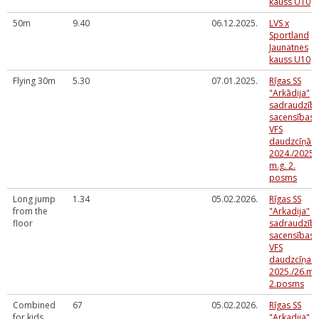
kauss U10
50m
9.40
06.12.2025.
LVS x
Sportland
Jaunatnes
kauss U10
Flying 30m
5.30
07.01.2025.
Rīgas SS
"Arkādija"
sadraudzīb
sacensības
VFS
daudzcīņās
2024./2025.
m.g. 2.
posms
Long jump
1.34
05.02.2026.
Rīgas SS
from the
"Arkadija"
floor
sadraudzīb
sacensības
VFS
daudzcīņas
2025./26.mg
2.posms
Combined
67
05.02.2026.
Rīgas SS
for kids
"Arkadija"