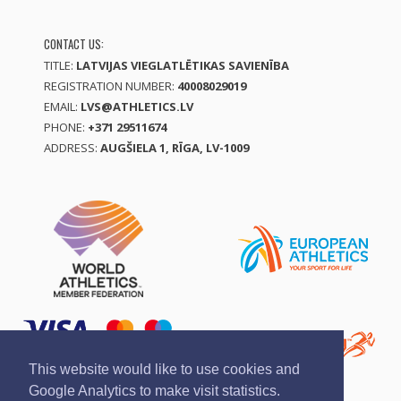
CONTACT US:
TITLE:
LATVIJAS VIEGLATLĒTIKAS SAVIENĪBA
REGISTRATION NUMBER:
40008029019
EMAIL:
LVS@ATHLETICS.LV
PHONE:
+371 29511674
ADDRESS:
AUGŠIELA 1, RĪGA, LV-1009
This website would like to use cookies and
Google Analytics to make visit statistics.