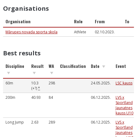
Organisations
Organisation
Role
From
To
Mārupes novada sporta skola
Athlete
02.10.2023.
Best results
Discipline
Result
WA
Classification
Date
Event
60m
10.3
298
24.05.2025.
LSC kauss
(+?)
*
200m
40.93
84
06.12.2025.
LVS x
Sportland
Jaunatnes
kauss U10
Long Jump
2.63
289
06.12.2025.
LVS x
Sportland
Jaunatnes