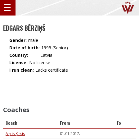
EDGARS BĒRZIŅŠ
Gender:
male
Date of birth:
1995 (Senior)
Country:
🇱🇻 Latvia
License:
No license
I run clean:
Lacks certificate
Coaches
Coach
From
To
Agris Ķirsis
01.01.2017.