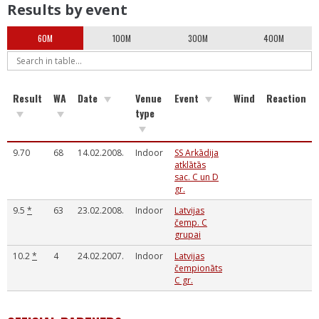
Results by event
60M
100M
300M
400M
Result
WA
Date
Venue
Event
Wind
Reaction
type
9.70
68
14.02.2008.
Indoor
SS Arkādija
atklātās
sac. C un D
gr.
9.5
*
63
23.02.2008.
Indoor
Latvijas
čemp. C
grupai
10.2
*
4
24.02.2007.
Indoor
Latvijas
čempionāts
C gr.