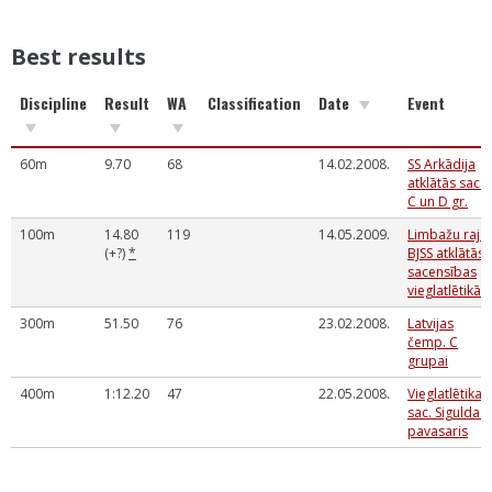
Best results
Discipline
Result
WA
Classification
Date
Event
60m
9.70
68
14.02.2008.
SS Arkādija
atklātās sac.
C un D gr.
100m
14.80
119
14.05.2009.
Limbažu raj.
(+?)
*
BJSS atklātās
sacensības
vieglatlētikā
300m
51.50
76
23.02.2008.
Latvijas
čemp. C
grupai
400m
1:12.20
47
22.05.2008.
Vieglatlētikas
sac. Siguldas
pavasaris