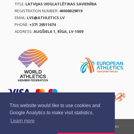
TITLE:
LATVIJAS VIEGLATLĒTIKAS SAVIENĪBA
REGISTRATION NUMBER:
40008029019
EMAIL:
LVS@ATHLETICS.LV
PHONE:
+371 29511674
ADDRESS:
AUGŠIELA 1, RĪGA, LV-1009
This website would like to use cookies and
Google Analytics to make visit statistics.
Learn more
Report a violation
Privacy policy
Terms of services