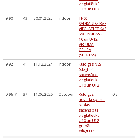
vieglatlētikā
U10 un U12
9.90
43
30.01.2025.
Indoor
TNSS
SADRAUDZĪBAS
VIEGLATLĒTIKAS
SACENSĪBAS U-
10 un U-12
VECUMA
GRUPĀ
(SLĒGTĀS)
9.92
41
11.12.2024.
Indoor
Kuldīgas NSS
(slēgtās)
sacensības
vieglatlētikā
U10 un U12
9.96 🥉
37
11.06.2026.
Outdoor
Kuldīgas
-0.5
novada sporta
skolas
sacensības
vieglatlētikā
U10 un U12
grupām
/slēgtās/