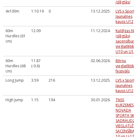
/slēgtās/
4x100m
1:10.19
0
13.12.2025.
LVS x Sportl
Jaunatnes
kauss U12
60m
12.09
11.12.2024.
Kuldīgas NS
Hurdles (61
(slēgtās)
cm)
sacensības
vieglatlētikā
U10 un U12
60m
11.87
02.06.2026.
Bērnu
Hurdles (68
(-0.6)
vieglatlētika
cm)
festivāls
Long Jump
3.59
216
13.12.2025.
LVS x Sportl
Jaunatnes
kauss U12
High Jump
1.15
194
30.01.2026.
TNSS
KURZEMES
NOVADA
SPORTA SK
SADRAUDZĪ
VIEGLATLĒTI
SACENSĪBAS
10 un U-12