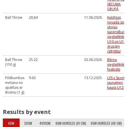
VECUMA
GRUPĀ
Ball Throw
28.84
11.06.2026.
Kuldīgas
novada spo
skolas
sacensības
vieglatlētikā
U10 un U12
grupām
/slēgtās/
Ball Throw
25.22
02.06.2026.
Bērnu
(150 g)
vieglatlētika
festivāls
Pildbumbas
9.63
13.12.2025.
LVS x Sportl
mešana no
Jaunatnes
apakšas ar
kauss U12
lēcienu (1 g)
Results by event
60M
300M
4X100M
60M HURDLES (61 CM)
60M HURDLES (68 CM)