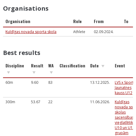
Organisations
Organisation
Role
From
To
Kuldīgas novada sporta skola
Athlete
02.09.2024.
Best results
Discipline
Result
WA
Classification
Date
Event
60m
9.60
83
13.12.2025.
LVS x Sportl
Jaunatnes
kauss U12
300m
53.67
22
11.06.2026.
Kuldīgas
novada spo
skolas
sacensības
vieglatlētikā
U10 un U12
grupām