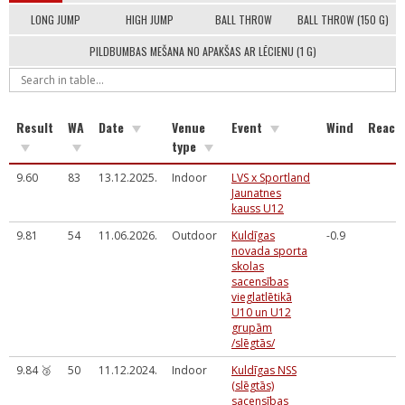
LONG JUMP
HIGH JUMP
BALL THROW
BALL THROW (150 G)
PILDBUMBAS MEŠANA NO APAKŠAS AR LĒCIENU (1 G)
Result
WA
Date
Venue
Event
Wind
React
type
9.60
83
13.12.2025.
Indoor
LVS x Sportland
Jaunatnes
kauss U12
9.81
54
11.06.2026.
Outdoor
Kuldīgas
-0.9
novada sporta
skolas
sacensības
vieglatlētikā
U10 un U12
grupām
/slēgtās/
9.84 🥉
50
11.12.2024.
Indoor
Kuldīgas NSS
(slēgtās)
sacensības