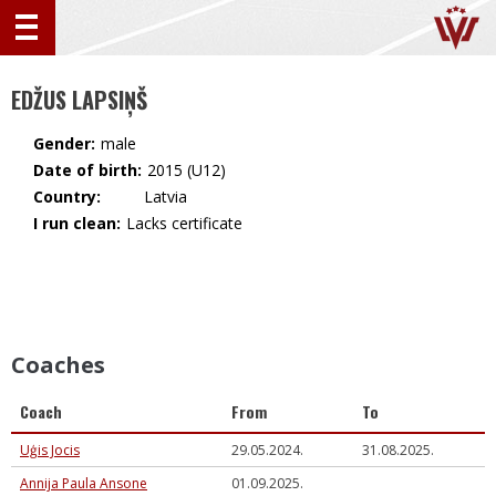
EDŽUS LAPSIŅŠ
Gender:
male
Date of birth:
2015 (U12)
Country:
🇱🇻 Latvia
I run clean:
Lacks certificate
Coaches
Coach
From
To
Uģis Jocis
29.05.2024.
31.08.2025.
Annija Paula Ansone
01.09.2025.