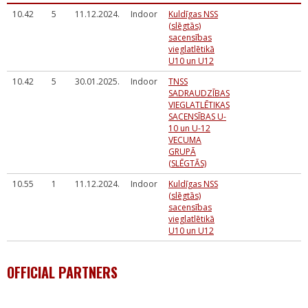
10.42
5
11.12.2024.
Indoor
Kuldīgas NSS
(slēgtās)
sacensības
vieglatlētikā
U10 un U12
10.42
5
30.01.2025.
Indoor
TNSS
SADRAUDZĪBAS
VIEGLATLĒTIKAS
SACENSĪBAS U-
10 un U-12
VECUMA
GRUPĀ
(SLĒGTĀS)
10.55
1
11.12.2024.
Indoor
Kuldīgas NSS
(slēgtās)
sacensības
vieglatlētikā
U10 un U12
OFFICIAL PARTNERS