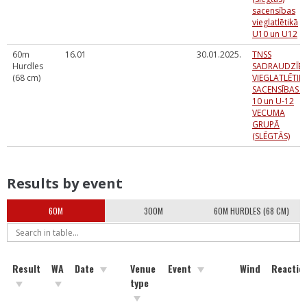
sacensības
vieglatlētikā
U10 un U12
60m
16.01
30.01.2025.
TNSS
Hurdles
SADRAUDZĪB
(68 cm)
VIEGLATLĒTIK
SACENSĪBAS U
10 un U-12
VECUMA
GRUPĀ
(SLĒGTĀS)
Results by event
60M
300M
60M HURDLES (68 CM)
Result
WA
Date
Venue
Event
Wind
Reactio
type