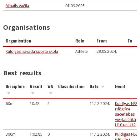
Mihails Vačiļa
01.09.2025.
Organisations
Organisation
Role
From
To
Kuldīgas novada sporta skola
Athlete
29.05.2024.
Best results
Discipline
Result
WA
Classification
Date
Event
60m
10.42
5
11.12.2024.
Kuldīgas NSS
(slēgtās)
sacensības
vieglatlētikā
U10 un U12
300m
1:02.85
0
11.12.2024.
Kuldīgas NSS
(slēgtās)