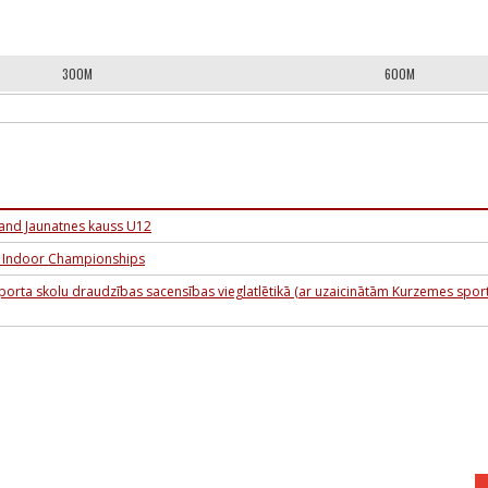
300M
600M
land Jaunatnes kauss U12
4 Indoor Championships
orta skolu draudzības sacensības vieglatlētikā (ar uzaicinātām Kurzemes spor