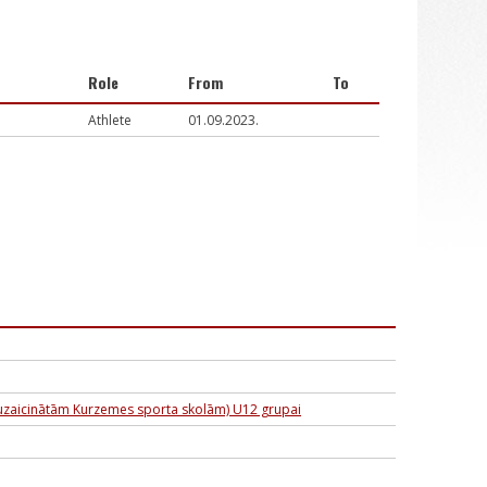
Role
From
To
Athlete
01.09.2023.
 uzaicinātām Kurzemes sporta skolām) U12 grupai