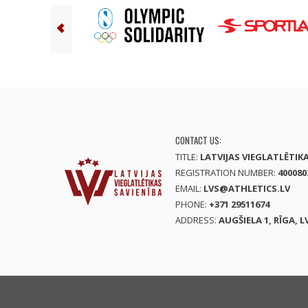
CONTACT US:
TITLE:
LATVIJAS VIEGLATLĒTIK
REGISTRATION NUMBER:
400080
EMAIL:
LVS@ATHLETICS.LV
PHONE:
+371 29511674
ADDRESS:
AUGŠIELA 1, RĪGA, L