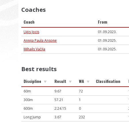
Coaches
Coach
From
Uģis Jocis
01.09.2023.
Annija Paula Ansone
01.09.2025.
Mihails Vačiļa
01.09.2025.
Best results
Discipline
Result
WA
Classification
60m
9.67
72
300m
57.21
1
600m
2:24.15
0
Long Jump
3.67
232