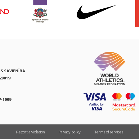
AS SAVIENĪBA
29019
V-1009
Report a violation
Privacy policy
Terms of services