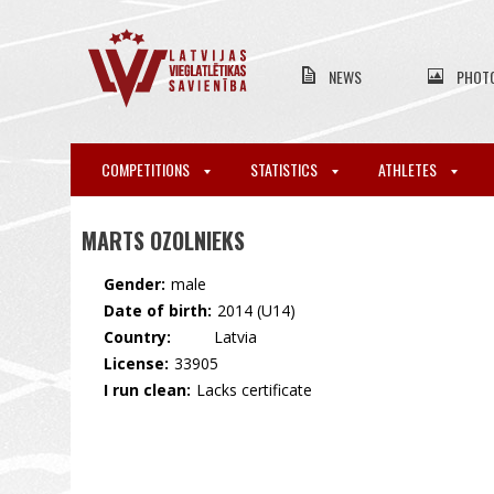
NEWS
PHOT
COMPETITIONS
STATISTICS
ATHLETES
MARTS OZOLNIEKS
Gender:
male
Date of birth:
2014 (U14)
Country:
🇱🇻 Latvia
License:
33905
I run clean:
Lacks certificate