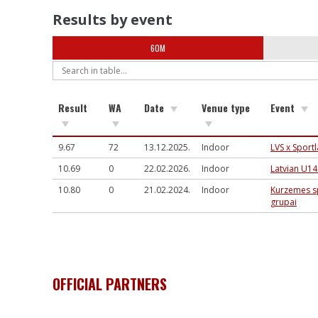
Results by event
60M
Result
WA
Date
Venue type
Event
9.67
72
13.12.2025.
Indoor
LVS x Sport
10.69
0
22.02.2026.
Indoor
Latvian U1
10.80
0
21.02.2024.
Indoor
Kurzemes sp
grupai
OFFICIAL PARTNERS