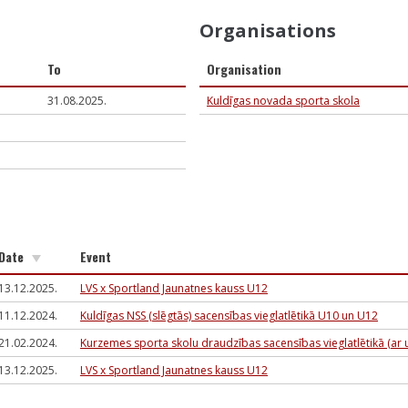
Organisations
To
Organisation
31.08.2025.
Kuldīgas novada sporta skola
Date
Event
13.12.2025.
LVS x Sportland Jaunatnes kauss U12
11.12.2024.
Kuldīgas NSS (slēgtās) sacensības vieglatlētikā U10 un U12
21.02.2024.
Kurzemes sporta skolu draudzības sacensības vieglatlētikā (ar
13.12.2025.
LVS x Sportland Jaunatnes kauss U12