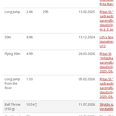
Riga Marat
Long Jump
2.66
295
13.02.2025.
Rīgas SS "A
sadraudzī
sacensības
daudzcīņās
m.g. 3. po
50m
9.96
13.12.2024.
LVS x Spor
Jaunatnes 
U12
Flying 30m
4.99
26.03.2026.
Rīgas SS
"Arkādija"
sacensības
daudzcīņā
2025./26.m
Long jump
1.50
05.02.2026.
Rīgas SS "A
from the
sadraudzī
floor
sacensības
daudzcīņa
2025./26.m
Ball Throw
10.54
*
11.07.2026.
Slēgtās sa
(150 g)
Vieglatlēti