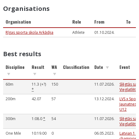
Organisations
Organisation
Role
From
To
Rīgas sporta skola Arkādija
Athlete
01.10.2024.
Best results
Discipline
Result
WA
Classification
Date
Event
60m
11.3 (+?)
150
11.07.2026.
Slēgtās sa
*
Vieglatlēti
200m
42.07
57
13.12.2024.
LVS x Spor
Jaunatnes 
U12
300m
1:08.0
*
54
11.07.2026.
Slēgtās sa
Vieglatlēti
One Mile
10:19.00
0
06.05.2023.
Latvian 1 r
championsh