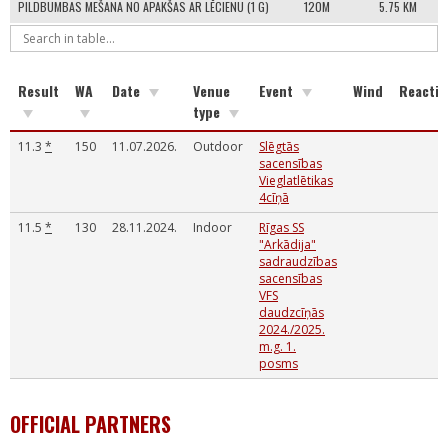
PILDBUMBAS MEŠANA NO APAKŠAS AR LĒCIENU (1 G)
120M
5.75 KM
Result
WA
Date
Venue
Event
Wind
Reactio
type
11.3
*
150
11.07.2026.
Outdoor
Slēgtās
sacensības
Vieglatlētikas
4cīņā
11.5
*
130
28.11.2024.
Indoor
Rīgas SS
"Arkādija"
sadraudzības
sacensības
VFS
daudzcīņās
2024./2025.
m.g. 1.
posms
OFFICIAL PARTNERS