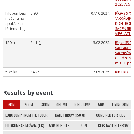
2025./26.m
Pildbumbas
5.90
07.10.2024.
RĪGAS SPO
mešana no
“ARKĀDIJA
apakšas ar
KONTROLN
lēcienu (1 g)
SACENSĪBA
VIEGLATLĒ
120m
24.1
*
13.02.2025.
Rīgas SS "A
sadraudzī
sacensības
daudzcīņās
m.g. 3. po
5.75 km
34:25
17.05.2025.
Rimi Riga 
Results by event
60M
200M
300M
ONE MILE
LONG JUMP
50M
FLYING 30M
LONG JUMP FROM THE FLOOR
BALL THROW (150 G)
COMBINED FOR KIDS
PILDBUMBAS MEŠANA (1 G)
50M HURDLES
30M
KIDS JAVELIN THROW