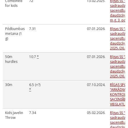
Combined
72
13.02.2025.
Rīgas SS "A
for kids
sadraudzī
sacensības
daudzcīņās
m.g. 3. po
Pildbumbas
7.31
07.01.2026.
Rīgas SS “A
mešana (1
sadraudzī
g)
sacensības
daudzcīņā
2025./26.m
50m
10.7
*
07.01.2026.
Rīgas SS “A
hurdles
sadraudzī
sacensības
daudzcīņā
2025./26.m
30m
6.5 (+?)
07.10.2024.
RĪGAS SPO
*
“ARKĀDIJA
KONTROLN
SACENSĪBA
VIEGLATLĒ
Kids Javelin
7.34
05.02.2026.
Rīgas SS "A
Throw
sadraudzī
sacensības
daudzcīņa