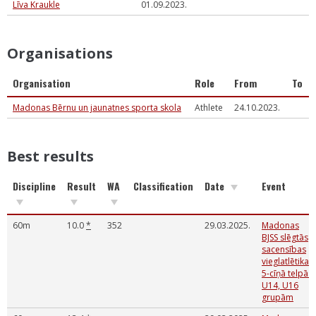
Līva Kraukle
01.09.2023.
Organisations
Organisation
Role
From
To
Madonas Bērnu un jaunatnes sporta skola
Athlete
24.10.2023.
Best results
Discipline
Result
WA
Classification
Date
Event
60m
10.0
*
352
29.03.2025.
Madonas
BJSS slēgtās
sacensības
vieglatlētikas
5-cīņā telpās
U14, U16
grupām