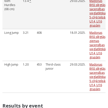
60m
13.4
*
29.03.2025.
Madonas
Hurdles
BJSS slēgtās
(68 cm)
sacensības
vieglatlētikas
5-cīņā telpās
U14, U16
grupām
Long Jump
3.21
408
18.01.2025.
Madonas
BJSS slēgtās
ziemas
sacensības
vieglatlētikā
U14, U16
grupām
High Jump
1.20
453
Third-class
29.03.2025.
Madonas
junior
BJSS slēgtās
sacensības
vieglatlētikas
5-cīņā telpās
U14, U16
grupām
Results by event