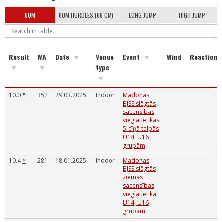
60M
60M HURDLES (68 CM)
LONG JUMP
HIGH JUMP
Result
WA
Date
Venue
Event
Wind
Reaction
type
10.0
*
352
29.03.2025.
Indoor
Madonas
BJSS slēgtās
sacensības
vieglatlētikas
5-cīņā telpās
U14, U16
grupām
10.4
*
281
18.01.2025.
Indoor
Madonas
BJSS slēgtās
ziemas
sacensības
vieglatlētikā
U14, U16
grupām