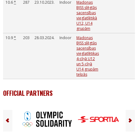
10.6
*
287
23.10.2023.
Indoor
Madonas
BJSS slēgtās
sacensības
vieglatlētikā
U12, U14
grupām
10.9
*
203
28.03.2024.
Indoor
Madonas
BJSS slēgtās
sacensības
vieglatlētikas
4-cīņā U12
un 5-cīņā
U14 grupām
telpās
OFFICIAL PARTNERS