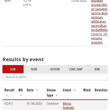
80m
12.19
12.05.2023.
Bauskas
(+0.1)
novada Bērn
un jaunatnes
sporta skolas
sezonas
atklāšanas
sacensības
vieglatlētikā 
14 un U -16
vecuma
grupām.
Results by event
60M
100M
4X100M
LONG JUMP
80M
Result
WA
Date
Venue
Event
Wind
Reaction
type
9.24
*
01.06.2023.
Outdoor
Bērnu
festivāls