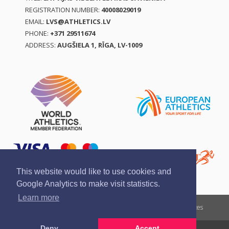
REGISTRATION NUMBER:
40008029019
EMAIL:
LVS@ATHLETICS.LV
PHONE:
+371 29511674
ADDRESS:
AUGŠIELA 1, RĪGA, LV-1009
This website would like to use cookies and
Google Analytics to make visit statistics.
Learn more
Report a violation
Privacy policy
Terms of services
Deny
Accept