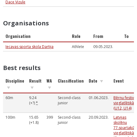
Dace Vizule
Organisations
Organisation
Role
From
To
Iecavas sporta skola Dartija
Athlete
09.05.2023.
Best results
Discipline
Result
WA
Classification
Date
Event
60m
9.24
Second-class
01.06.2023.
Bērnu festivā
(+?)
*
junior
vieglatlētikā
(U12, U14)
100m
15.65
399
Second-class
20.09.2023.
Latvijas
(+1.8)
junior
skolēnu
77.spartakiā
vieglatlētikā