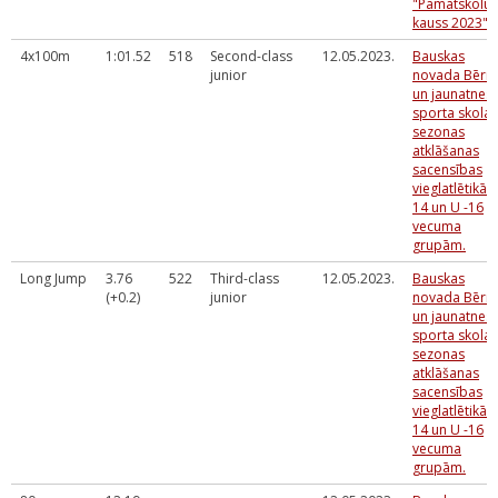
"Pamatskolu
kauss 2023"
4x100m
1:01.52
518
Second-class
12.05.2023.
Bauskas
junior
novada Bērn
un jaunatnes
sporta skolas
sezonas
atklāšanas
sacensības
vieglatlētikā 
14 un U -16
vecuma
grupām.
Long Jump
3.76
522
Third-class
12.05.2023.
Bauskas
(+0.2)
junior
novada Bērn
un jaunatnes
sporta skolas
sezonas
atklāšanas
sacensības
vieglatlētikā 
14 un U -16
vecuma
grupām.