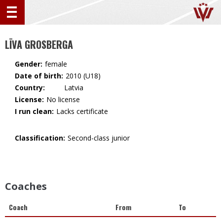
LĪVA GROSBERGA
Gender:
female
Date of birth:
2010 (U18)
Country:
🇱🇻 Latvia
License:
No license
I run clean:
Lacks certificate
Classification:
Second-class junior
Coaches
Coach
From
To