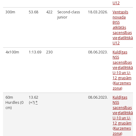
U12
300m
53.68
422
Second-class
18.03.2026.
Ventspils
junior
novada
BJSS
atklātās
sacensības
vieglatlētikā
U12
4x100m
1:13.69
230
08.06.2023.
Kuldīgas
NSS
sacensības
vieglatlētikā
U-10 un U-
12 grupām
(Kurzemes
zona)
60m
13.62
08.06.2023.
Kuldīgas
Hurdles (0
(+?)
*
NSS
cm)
sacensības
vieglatlētikā
U-10 un U-
12 grupām
(Kurzemes
zona)