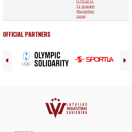
U-10 un U-
12 grupām
(Kurzemes
zona)
OFFICIAL PARTNERS