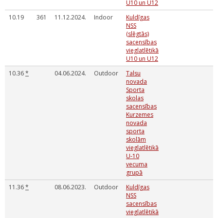
U10 un U12
10.19
361
11.12.2024.
Indoor
Kuldīgas
NSS
(slēgtās)
sacensības
vieglatlētikā
U10 un U12
10.36
*
04.06.2024.
Outdoor
Talsu
novada
Sporta
skolas
sacensības
Kurzemes
novada
sporta
skolām
vieglatlētikā
U-10
vecuma
grupā
11.36
*
08.06.2023.
Outdoor
Kuldīgas
NSS
sacensības
vieglatlētikā