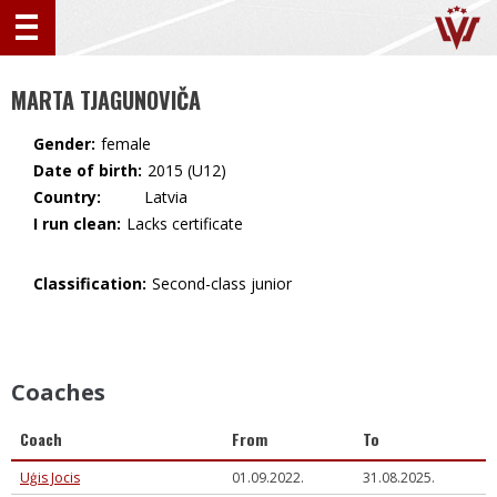
MARTA TJAGUNOVIČA
Gender:
female
Date of birth:
2015 (U12)
Country:
🇱🇻 Latvia
I run clean:
Lacks certificate
Classification:
Second-class junior
Coaches
Coach
From
To
Uģis Jocis
01.09.2022.
31.08.2025.