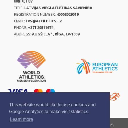
CONTACT US:
TITLE:
LATVIJAS VIEGLATLĒTIKAS SAVIENĪBA
REGISTRATION NUMBER:
40008029019
EMAIL:
LVS@ATHLETICS.LV
PHONE:
+371 29511674
ADDRESS:
AUGŠIELA 1, RĪGA, LV-1009
This website would like to use cookies and
Google Analytics to make visit statistics.
Learn more
Report a violation
Privacy policy
Terms of services