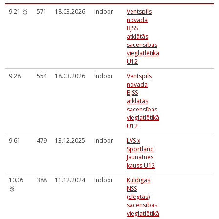
9.21 🥇
571
18.03.2026.
Indoor
Ventspils
novada
BJSS
atklātās
sacensības
vieglatlētikā
U12
9.28
554
18.03.2026.
Indoor
Ventspils
novada
BJSS
atklātās
sacensības
vieglatlētikā
U12
9.61
479
13.12.2025.
Indoor
LVS x
Sportland
Jaunatnes
kauss U12
10.05
388
11.12.2024.
Indoor
Kuldīgas
🥉
NSS
(slēgtās)
sacensības
vieglatlētikā