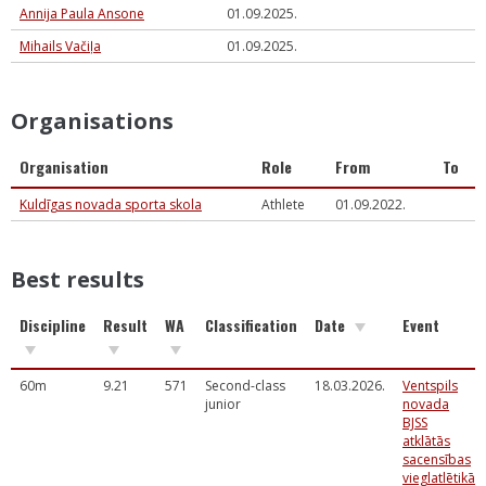
Annija Paula Ansone
01.09.2025.
Mihails Vačiļa
01.09.2025.
Organisations
Organisation
Role
From
To
Kuldīgas novada sporta skola
Athlete
01.09.2022.
Best results
Discipline
Result
WA
Classification
Date
Event
60m
9.21
571
Second-class
18.03.2026.
Ventspils
junior
novada
BJSS
atklātās
sacensības
vieglatlētikā