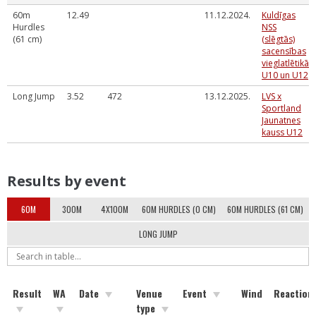
60m
12.49
11.12.2024.
Kuldīgas
Hurdles
NSS
(61 cm)
(slēgtās)
sacensības
vieglatlētikā
U10 un U12
Long Jump
3.52
472
13.12.2025.
LVS x
Sportland
Jaunatnes
kauss U12
Results by event
60M
300M
4X100M
60M HURDLES (0 CM)
60M HURDLES (61 CM)
LONG JUMP
Result
WA
Date
Venue
Event
Wind
Reaction
type