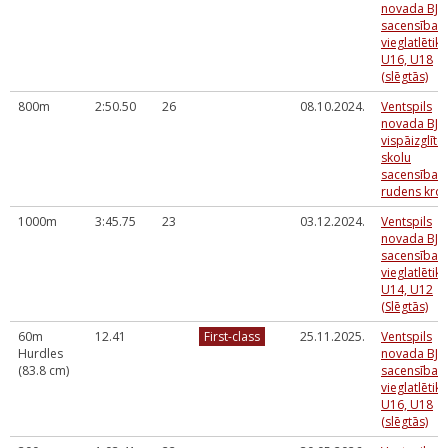
novada BJS
sacensības
vieglatlētikā
U16, U18
(slēgtās)
800m
2:50.50
26
08.10.2024.
Ventspils
novada BJS
vispāizglīto
skolu
sacensības
rudens kro
1000m
3:45.75
23
03.12.2024.
Ventspils
novada BJS
sacensības
vieglatlētikā
U14, U12
(Slēgtās)
60m
12.41
First-class
25.11.2025.
Ventspils
Hurdles
novada BJS
(83.8 cm)
sacensības
vieglatlētikā
U16, U18
(slēgtās)