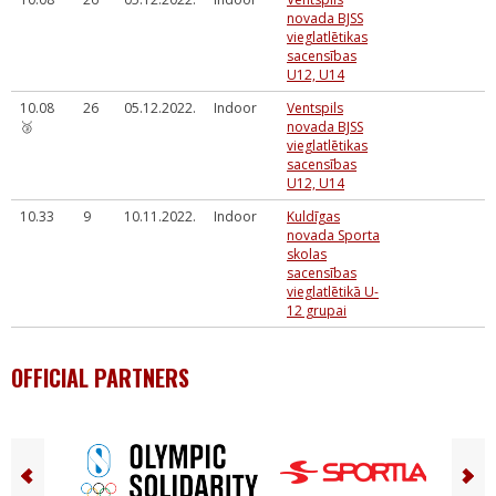
novada BJSS
vieglatlētikas
sacensības
U12, U14
10.08
26
05.12.2022.
Indoor
Ventspils
🥉
novada BJSS
vieglatlētikas
sacensības
U12, U14
10.33
9
10.11.2022.
Indoor
Kuldīgas
novada Sporta
skolas
sacensības
vieglatlētikā U-
12 grupai
OFFICIAL PARTNERS