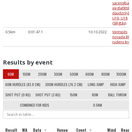
sacensības
vieglatlētik
daudzcīņā 
U16, U18
(Slēgtās)
0.5km
0:01:47.1
10.10.2022.
Ventspils
novada BJS
rudens kro
Results by event
60M
100M
200M
300M
500M
600M
800M
1000M
60M HURDLES (83.8 CM)
300M HURDLES (76.2 CM)
LONG JUMP
HIGH JUMP
SHOT PUT (0 KG)
SHOT PUT (3 KG)
150M
80M
BALL THROW
COMBINED FOR KIDS
0.5KM
Result
WA
Date
Venue
Event
Wind
React