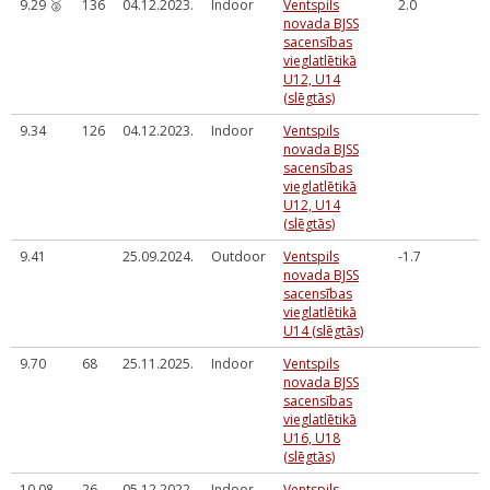
9.29 🥈
136
04.12.2023.
Indoor
Ventspils
2.0
novada BJSS
sacensības
vieglatlētikā
U12, U14
(slēgtās)
9.34
126
04.12.2023.
Indoor
Ventspils
novada BJSS
sacensības
vieglatlētikā
U12, U14
(slēgtās)
9.41
25.09.2024.
Outdoor
Ventspils
-1.7
novada BJSS
sacensības
vieglatlētikā
U14 (slēgtās)
9.70
68
25.11.2025.
Indoor
Ventspils
novada BJSS
sacensības
vieglatlētikā
U16, U18
(slēgtās)
10.08
26
05.12.2022.
Indoor
Ventspils