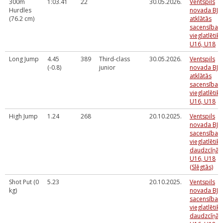
300m
1:03.41
22
30.05.2026.
Ventspils
Hurdles
novada BJS
(76.2 cm)
atklātās
sacensības
vieglatlētikā
U16, U18
Long Jump
4.45
389
Third-class
30.05.2026.
Ventspils
(-0.8)
junior
novada BJS
atklātās
sacensības
vieglatlētikā
U16, U18
High Jump
1.24
268
20.10.2025.
Ventspils
novada BJS
sacensības
vieglatlētik
daudzcīņā 
U16, U18
(Slēgtās)
Shot Put (0
5.23
20.10.2025.
Ventspils
kg)
novada BJS
sacensības
vieglatlētik
daudzcīņā 