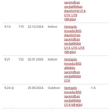
sacensības
vieglatlētikas
daudzcīņā U14,
U16, U18
(Slēgtās)
9.10
175
22.10.2024.
Indoor
Ventspils
novada BJSS
daudzcīņas
sacensības
vieglatlētikā
U14, U16, U18
(Slēgtās)
9.21
152
02.01.2026.
Indoor
Ventspils
novada BJSS
atklātās
sacensības
vieglatlētikā
U16
9.24 🥈
25.09.2024.
Outdoor
Ventspils
-1.6
novada BJSS
sacensības
vieglatlētikā
U14 (slēgtās)