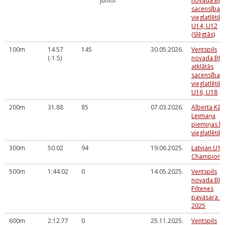
junior
novada BJS
sacensības
vieglatlētikā
U14, U12
(Slēgtās)
100m
14.57
145
30.05.2026.
Ventspils
(-1.5)
novada BJS
atklātās
sacensības
vieglatlētikā
U16, U18
200m
31.88
85
07.03.2026.
Alberta Kār
Leimaņa
piemiņas k
vieglatlētikā
300m
50.02
94
19.06.2025.
Latvian U14
Champions
500m
1:44.02
0
14.05.2025.
Ventspils
novada BJS
Piltenes
pavasara k
2025
600m
2:12.77
0
25.11.2025.
Ventspils