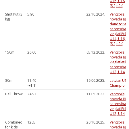
U16, U18
(Slēgtās)
Shot Put (3
5.90
22.10.2024.
Ventspils
kg)
novada BJS
daudzcīņas
sacensības
vieglatlētikā
U14, U16, 
(Slēgtās)
150m
26.60
05.12.2022.
Ventspils
novada BJS
vieglatlētik
sacensības
U12, U14
80m
11.40
19.06.2025.
Latvian U14
(+1.1)
Champions
Ball Throw
24.93
11.05.2022.
Ventspils
novada BJS
sacensības
vieglatlētikā
U12, U14
Combined
1205
20.10.2025.
Ventspils
for kids
novada BJS