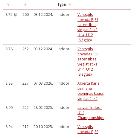
type
8.75 🥇
260
03.12.2024.
Indoor
Ventspils
novada BJSS
sacensības
vieglatlētikā
U14, U12
(Slēgtās)
8.78
252
03.12.2024.
Indoor
Ventspils
novada BJSS
sacensības
vieglatlētikā
U14, U12
(Slēgtās)
8.88
227
07.03.2026.
Indoor
Alberta Kārļa
Leimaņa
piemiņas kauss
vieglatlētikā
8.90
222
28.02.2025.
Indoor
Latvian Indoor
U14
Championships
8.94
212
20.10.2025.
Indoor
Ventspils
novada BJSS