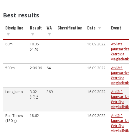
Best results
Discipline
Result
WA
Classification
Date
Event
60m
10.35
16.09.2022.
Atklātā
(-1.9)
Jaunsardzes
četrcīņa
vieglatlētikā
500m
2:06.96
64
16.09.2022.
Atklātā
Jaunsardzes
četrcīņa
vieglatlētikā
Long Jump
3.02
369
16.09.2022.
Atklātā
(+?)
*
Jaunsardzes
četrcīņa
vieglatlētikā
Ball Throw
18.62
16.09.2022.
Atklātā
(150 g)
Jaunsardzes
četrcīņa
vieglatlētikā