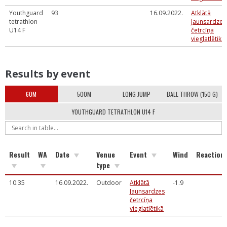
Youthguard
93
16.09.2022.
Atklātā
tetrathlon
Jaunsardzes
U14 F
četrcīņa
vieglatlētikā
Results by event
60M
500M
LONG JUMP
BALL THROW (150 G)
YOUTHGUARD TETRATHLON U14 F
Result
WA
Date
Venue
Event
Wind
Reaction
type
10.35
16.09.2022.
Outdoor
Atklātā
-1.9
Jaunsardzes
četrcīņa
vieglatlētikā