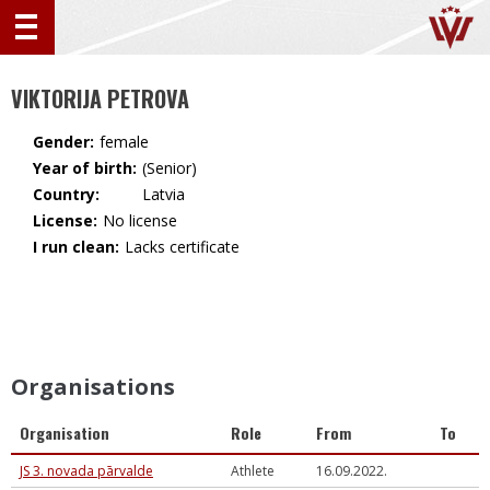
VIKTORIJA PETROVA
Gender:
female
Year of birth:
(Senior)
Country:
🇱🇻 Latvia
License:
No license
I run clean:
Lacks certificate
Organisations
Organisation
Role
From
To
JS 3. novada pārvalde
Athlete
16.09.2022.