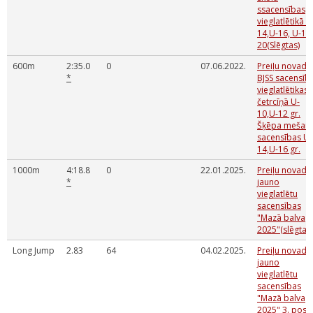
ssacensības
vieglatlētikā U
14,U-16, U-18
20(Slēgtas)
600m
2:35.0
0
07.06.2022.
Preiļu novada
*
BJSS sacensīb
vieglatlētikas
četrcīņā U-
10,U-12 gr.
Šķēpa mešan
sacensības U-
14,U-16 gr.
1000m
4:18.8
0
22.01.2025.
Preiļu novada
*
jauno
vieglatlētu
sacensības
"Mazā balva
2025"(slēgtas)
Long Jump
2.83
64
04.02.2025.
Preiļu novada
jauno
vieglatlētu
sacensības
"Mazā balva
2025" 3. pos