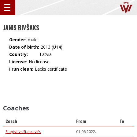
JANIS BIVŠAKS
Gender:
male
Date of birth:
2013 (U14)
Country:
🇱🇻 Latvia
License:
No license
I run clean:
Lacks certificate
Coaches
Coach
From
To
Staņislavs Stankevičs
01.06.2022.