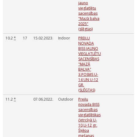
jauno
vieglatlētu
sacensības
"Mazā balva
2025"
(slēgtas)
10.2
*
17
15.02.2023.
Indoor
PREIĻU
NOVADA
BJSS JAUNO
VIEGLATLĒTU
SACENSĪBAS
"MAZĀ
BALVA"
3.POSMS U-
14 UN U-12
GR.
(SLĒGTAS)
11.2
*
07.06.2022.
Outdoor
Preiļu
novada BJSS
sacensības
vieglatlētikas
četrcīņā U-
10,U-12 gr.
Šķēpa
mešanas