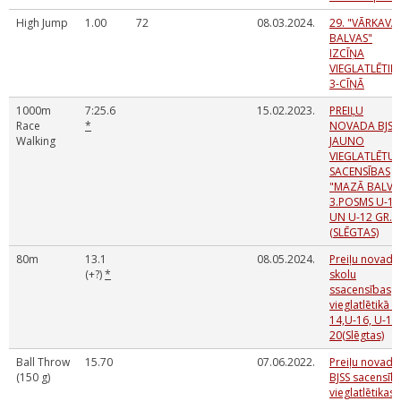
High Jump
1.00
72
08.03.2024.
29. "VĀRKAVA
BALVAS"
IZCĪŅA
VIEGLATLĒTIK
3-CĪŅĀ
1000m
7:25.6
15.02.2023.
PREIĻU
Race
*
NOVADA BJSS
Walking
JAUNO
VIEGLATLĒTU
SACENSĪBAS
"MAZĀ BALVA
3.POSMS U-14
UN U-12 GR.
(SLĒGTAS)
80m
13.1
08.05.2024.
Preiļu novada
(+?)
*
skolu
ssacensības
vieglatlētikā U
14,U-16, U-18
20(Slēgtas)
Ball Throw
15.70
07.06.2022.
Preiļu novada
(150 g)
BJSS sacensīb
vieglatlētikas