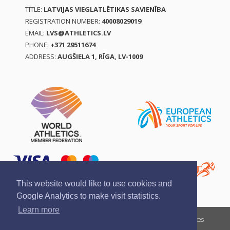
TITLE:
LATVIJAS VIEGLATLĒTIKAS SAVIENĪBA
REGISTRATION NUMBER:
40008029019
EMAIL:
LVS@ATHLETICS.LV
PHONE:
+371 29511674
ADDRESS:
AUGŠIELA 1, RĪGA, LV-1009
This website would like to use cookies and
Google Analytics to make visit statistics.
Learn more
Report a violation
Privacy policy
Terms of services