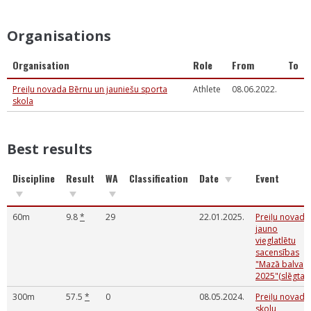
Organisations
Organisation
Role
From
To
Preiļu novada Bērnu un jauniešu sporta
Athlete
08.06.2022.
skola
Best results
Discipline
Result
WA
Classification
Date
Event
60m
9.8
*
29
22.01.2025.
Preiļu novada
jauno
vieglatlētu
sacensības
"Mazā balva
2025"(slēgtas)
300m
57.5
*
0
08.05.2024.
Preiļu novada
skolu