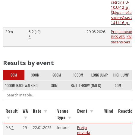
četrcīņā U-
10,U-12 gr.
Šķēpa mešan
sacensības U-
14,U-16 gr.
30m
5.2 (+?)
29.05.2026.
Preiļu novada
*
BJSS VFS (KN)
sacensības
Results by event
60M
300M
600M
1000M
LONG JUMP
HIGH JUMP
1000M RACE WALKING
80M
BALL THROW (150 G)
30M
Result
WA
Date
Venue
Event
Wind
Reaction
type
9.8
*
29
22.01.2025.
Indoor
Preiļu
novada