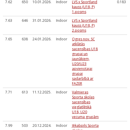
7.62
650
10.01.2026.
Indoor
LVS x Sportland
0.183
kauss (U18, P)
1.posms
7.63
646
31.01.2026.
Indoor
LVS x Sportland
kauss (U18, P)
2.posms
7.65
638
24.01.2026.
Indoor
Ogres nov. SC
atklātās
sacensības U18
grupai un
jaunākiem,
U20/U23
apvienotajai
grupai
sadarbībā ar
FAZER
7.71
613
11.12.2025.
Indoor
Valmieras
Sporta skolas
sacensības
vieglatlētikā
U18, U20
vecuma grupām
7.99
503
20.12.2024.
Indoor
Jēkabpils Sporta