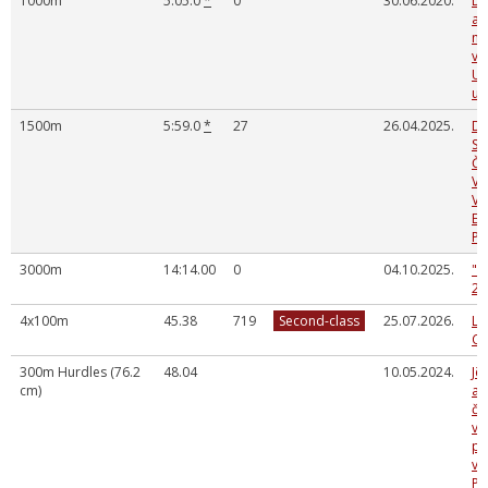
1000m
5:05.0
*
0
30.06.2020.
Da
at
me
vi
U-
un
1500m
5:59.0
*
27
26.04.2025.
DA
SP
ČE
VE
VI
EV
PI
3000m
14:14.00
0
04.10.2025.
"R
20
4x100m
45.38
719
Second-class
25.07.2026.
La
Ch
300m Hurdles (76.2
48.04
10.05.2024.
Jē
cm)
at
če
vi
pi
vel
P.