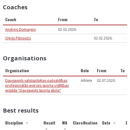
Coaches
Coach
From
To
Andrejs Domaņins
02.02.2026.
Oļegs Pilinovičs
02.02.2026.
Organisations
Organisation
Role
From
To
Daugavpils valstspilsētas pašvaldības
Athlete
02.07.2020.
profesionālās ievirzes sporta izglītības
iestāde "Daugavpils Sporta skola"
Best results
Discipline
Result
WA
Classification
Date
Ev