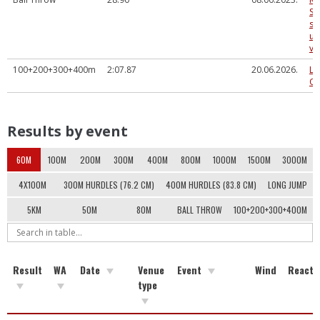
Sp
sa
un
ve
100+200+300+400m
2:07.87
20.06.2026.
La
Ol
Results by event
60M
100M
200M
300M
400M
800M
1000M
1500M
3000M
4X100M
300M HURDLES (76.2 CM)
400M HURDLES (83.8 CM)
LONG JUMP
5KM
50M
80M
BALL THROW
100+200+300+400M
Result
WA
Date
Venue
Event
Wind
Reacti
type