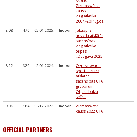
skolas
Ziemassvētku
kauss
vieglatlētikā
2007.-2011.g.dz.
8.08
470
05.01.2025.
Indoor
Jēkabpils
novada atklātās
sacensības
vieglatlētikā
telpās
,,Daugava 2025''
8.52
326
12.01.2024.
Indoor
Ogres novada
sporta centra
atklātās
sacensības U16
grupai un
Olijara balvu
izcīņa
9.06
184
16.12.2022.
Indoor
Ziemassvētku
kauss 2022 U16
OFFICIAL PARTNERS