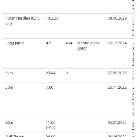
un
pi
400m Hurdles (83.8
1:02.20
08.06.2026.
I.
cm)
G.
iz
ba
Long Jump
4.91
484
Second-class
20.12.2024.
Jē
junior
sk
Zi
ka
20
5km
23:44
0
27.09.2025.
Da
Me
50m
7.00
26.11.2022.
Da
sl
če
vi
U-
ve
80m
11.69
05.07.2022.
La
(+0.4)
Ch
Ball Throw
28.90
08.06.2023.
Kr