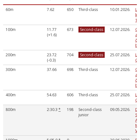
60m
7.62
650
Third-class
10.01.2026.
LV
ka
1.
100m
11.77
673
Second-class
12.07.2026.
Og
(+1.6)
at
če
bē
200m
23.72
704
Second-class
25.07.2026.
La
(-0.3)
Ch
300m
37.66
698
Third-class
12.07.2026.
Og
at
če
bē
400m
54.63
606
Third-class
25.07.2026.
La
Ch
800m
2:30.3
*
198
Second-class
09.05.2026.
DA
junior
SP
AT
ME
VI