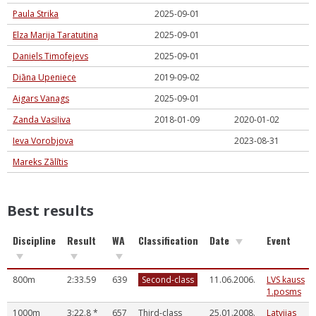
Paula Strika
2025-09-01
Elza Marija Taratutina
2025-09-01
Daniels Timofejevs
2025-09-01
Diāna Upeniece
2019-09-02
Aigars Vanags
2025-09-01
Zanda Vasiļiva
2018-01-09
2020-01-02
Ieva Vorobjova
2023-08-31
Mareks Zālītis
Best results
Discipline
Result
WA
Classification
Date
Event
800m
2:33.59
639
Second-class
11.06.2006.
LVS kauss
1.posms
1000m
3:22.8
*
657
Third-class
25.01.2008.
Latvijas