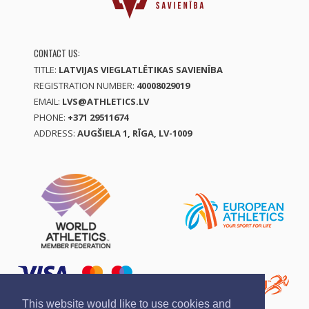
CONTACT US:
TITLE:
LATVIJAS VIEGLATLĒTIKAS SAVIENĪBA
REGISTRATION NUMBER:
40008029019
EMAIL:
LVS@ATHLETICS.LV
PHONE:
+371 29511674
ADDRESS:
AUGŠIELA 1, RĪGA, LV-1009
This website would like to use cookies and