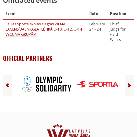
Officiated events
Event
Date
Position
Sēlijas Sporta skolas slēgtās ZIEMAS
February
Chief
SACENSĪBAS VIEGLATLĒTIKĀ U-10, U-12, U-14
24 - 24
Judge for
VECUMA GRUPĀM
Field
Events
OFFICIAL PARTNERS