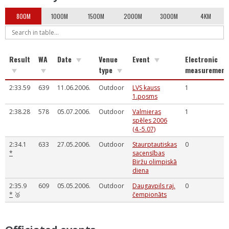
800M
1000M
1500M
2000M
3000M
4KM
Result
WA
Date
Venue
Event
Electronic
type
measurement
2:33.59
639
11.06.2006.
Outdoor
LVS kauss
1
1.posms
2:38.28
578
05.07.2006.
Outdoor
Valmieras
1
spēles 2006
(4.-5.07)
2:34.1
633
27.05.2006.
Outdoor
Staurptautiskas
0
*
sacensības
Biržu olimpiskā
diena
2:35.9
609
05.05.2006.
Outdoor
Daugavpils raj.
0
*
🥈
čempionāts