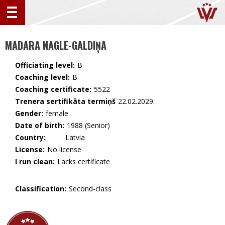
MADARA NAGLE-GALDIŅA
Officiating level:
B
Coaching level:
B
Coaching certificate:
5522
Trenera sertifikāta termiņš
22.02.2029.
Gender:
female
Date of birth:
1988 (Senior)
Country:
🇱🇻 Latvia
License:
No license
I run clean:
Lacks certificate
Classification:
Second-class