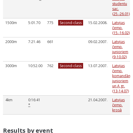
studentu
sac.
(25.-26.01)
1500m
5:01.70
775
Second-class
15.02.2008.
Latvijas
čemp.
(15.-16.02)
2000m
7:21.46
661
09.02.2007.
Latvijas
čemp.
junioriem
(9-10.02)
3000m
10:52.00
762
Second-class
13.07.2007.
Latvijas
čemp.
komandām
junioriem
un A gr.
(13-14.07)
4km
0:16:41
21.04.2007.
Latvijas
*
čemp.
krosā
Results by event