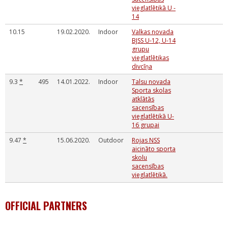
vieglatlētikā U -
14
10.15
19.02.2020.
Indoor
Valkas novada
BJSS U-12, U-14
grupu
vieglatlētikas
divcīņa
9.3
*
495
14.01.2022.
Indoor
Talsu novada
Sporta skolas
atklātās
sacensības
vieglatlētikā U-
16 grupai
9.47
*
15.06.2020.
Outdoor
Rojas NSS
aicināto sporta
skolu
sacensības
vieglatlētikā.
OFFICIAL PARTNERS