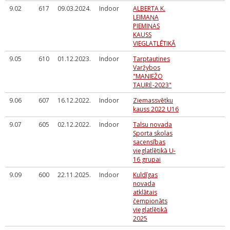
9.02
617
09.03.2024.
Indoor
ALBERTA K.
LEIMAŅA
PIEMIŅAS
KAUSS
VIEGLATLĒTIKĀ
9.05
610
01.12.2023.
Indoor
Tarptautines
Varžybos
"MANIEŽO
TAURĖ-2023"
9.06
607
16.12.2022.
Indoor
Ziemassvētku
kauss 2022 U16
9.07
605
02.12.2022.
Indoor
Talsu novada
Sporta skolas
sacensības
vieglatlētikā U-
16 grupai
9.09
600
22.11.2025.
Indoor
Kuldīgas
novada
atklātais
čempionāts
vieglatlētikā
2025