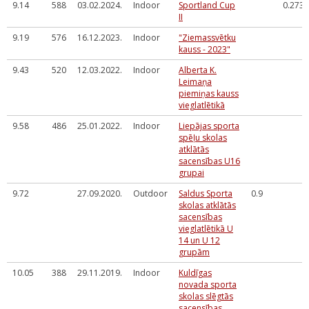
9.14
588
03.02.2024.
Indoor
Sportland Cup
0.273
II
9.19
576
16.12.2023.
Indoor
"Ziemassvētku
kauss - 2023"
9.43
520
12.03.2022.
Indoor
Alberta K.
Leimaņa
piemiņas kauss
vieglatlētikā
9.58
486
25.01.2022.
Indoor
Liepājas sporta
spēļu skolas
atklātās
sacensības U16
grupai
9.72
27.09.2020.
Outdoor
Saldus Sporta
0.9
skolas atklātās
sacensības
vieglatlētikā U
14 un U 12
grupām
10.05
388
29.11.2019.
Indoor
Kuldīgas
novada sporta
skolas slēgtās
sacensības