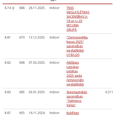
8.74 🥉
688
28.11.2025.
Indoor
TNSS
VIEGLATLĒTIKAS
SACENSĪBAS U-
18 un U-20
VECUMA
GRUPĀ
8.81
670
13.12.2025.
Indoor
"Ziemassvētku
kauss 2025"
sacensības
vieglatlētikā
U18/U20
8.82
668
07.02.2025.
Indoor
Atklātais
Liepājas
pilsētas
2025.gada
čempionāts
vieglatlētikā
8.83
665
03.01.2025.
Indoor
Starptautiskās
0.211
sacensības
''Valmiera-
Valga''
8.87
655
16.11.2024.
Indoor
Kuldīgas