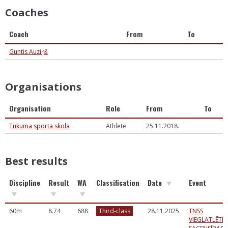
Coaches
Coach
From
To
Guntis Auziņš
Organisations
Organisation
Role
From
To
Tukuma sporta skola
Athlete
25.11.2018.
Best results
Discipline
Result
WA
Classification
Date
Event
60m
8.74
688
Third-class
28.11.2025.
TNSS
VIEGLATLĒTIK