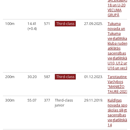
SACENSĪBAS 
18 un U-20
VECUMA
GRUPĀ
100m
14.41
571
Third-class
27.09.2025.
Tukuma
(+0.4)
novada un
Tukuma
vieglatlētikas
kluba rudens
atklātās
sacensības
vieglatlētikā
U10, U12 un
U16 un vecāki
200m
30.20
587
Third-class
01.12.2023.
Tarptautines
Varžybos
"MANIEŽO
TAURĖ-2023"
300m
55.07
377
Third-class
29.11.2019.
Kuldīgas
junior
novada spor
skolas slēgtā
sacensības
vieglatlētikā U
14