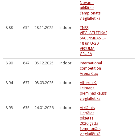
Novada
atklātais
čempionāts
vieglatlētikā
8.88
652
28.11.2025.
Indoor
TNSS
VIEGLATLĒTIKAS
SACENSĪBAS U-
18 un U-20
VECUMA
GRUPĀ
8.90
647
05.12.2025.
Indoor
International
competition
Arena Cup
8.94
637
08.03.2025.
Indoor
Alberta K.
Leimaņa
piemiņas kauss
vieglatlētikā
8.95
635
24.01.2026.
Indoor
Atklātais
Liepājas
pilsētas
2026.gada
čempionāts
vieglatlētikā