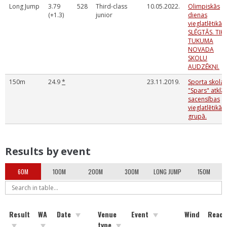
Long Jump
3.79
528
Third-class
10.05.2022.
Olimpiskās
(+1.3)
junior
dienas
vieglatlētikā.
SLĒGTĀS. TIKA
TUKUMA
NOVADA
SKOLU
AUDZĒKŅI.
150m
24.9
*
23.11.2019.
Sporta skolas
"Spars" atklā
sacensības
vieglatlētikā 
grupā.
Results by event
60M
100M
200M
300M
LONG JUMP
150M
Result
WA
Date
Venue
Event
Wind
React
type