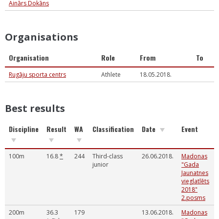
Ainārs Dokāns
Organisations
Organisation
Role
From
To
Rugāju sporta centrs
Athlete
18.05.2018.
Best results
Discipline
Result
WA
Classification
Date
Event
100m
16.8
*
244
Third-class
26.06.2018.
Madonas
junior
"Gada
Jaunatnes
vieglatlēts
2018"
2.posms
200m
36.3
179
13.06.2018.
Madonas