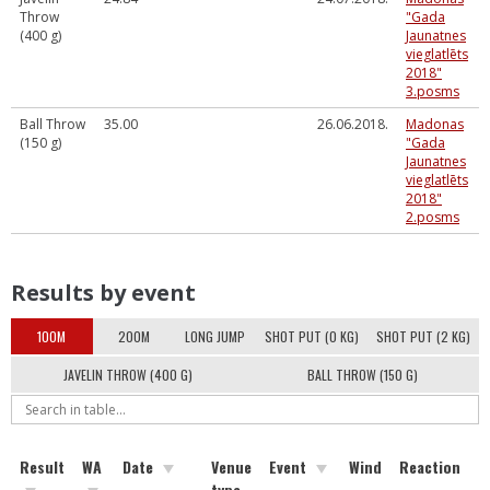
Throw
"Gada
(400 g)
Jaunatnes
vieglatlēts
2018"
3.posms
Ball Throw
35.00
26.06.2018.
Madonas
(150 g)
"Gada
Jaunatnes
vieglatlēts
2018"
2.posms
Results by event
100M
200M
LONG JUMP
SHOT PUT (0 KG)
SHOT PUT (2 KG)
JAVELIN THROW (400 G)
BALL THROW (150 G)
Result
WA
Date
Venue
Event
Wind
Reaction
E
type
m