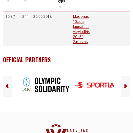
16.8
*
244
26.06.2018.
Madonas
"Gada
Jaunatnes
vieglatlēts
2018"
2.posms
OFFICIAL PARTNERS