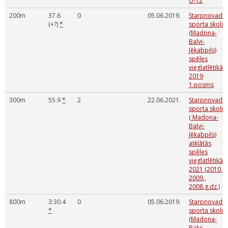
U-12
200m
37.6
0
05.06.2019.
Starpnovadu
(+?)
*
sporta skolu
(Madona-
Balvi-
Jēkabpils)
spēles
vieglatlētikā '
2019
1.posms
300m
55.9
*
2
22.06.2021.
Starpnovadu
sporta skolu
( Madona-
Balvi-
Jēkabpils)
atklātās
spēles
vieglatlētikā
2021 (2010.,
2009.,
2008.g.dz.)
800m
3:30.4
0
05.06.2019.
Starpnovadu
*
sporta skolu
(Madona-
Balvi-