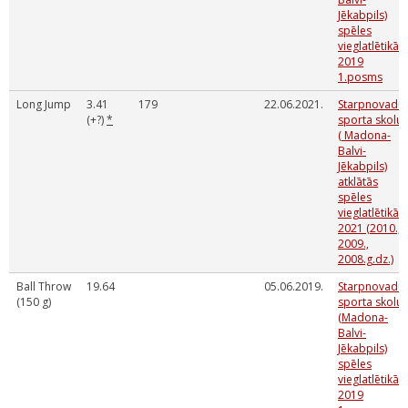
Jēkabpils)
spēles
vieglatlētikā '
2019
1.posms
Long Jump
3.41
179
22.06.2021.
Starpnovadu
(+?)
*
sporta skolu
( Madona-
Balvi-
Jēkabpils)
atklātās
spēles
vieglatlētikā
2021 (2010.,
2009.,
2008.g.dz.)
Ball Throw
19.64
05.06.2019.
Starpnovadu
(150 g)
sporta skolu
(Madona-
Balvi-
Jēkabpils)
spēles
vieglatlētikā '
2019