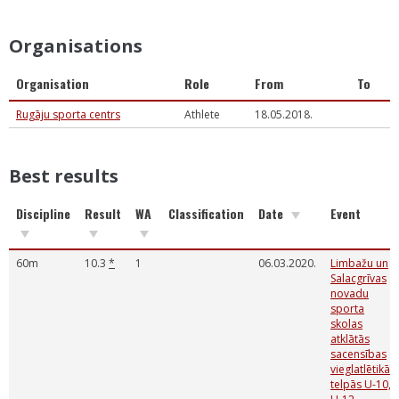
Organisations
Organisation
Role
From
To
Rugāju sporta centrs
Athlete
18.05.2018.
Best results
Discipline
Result
WA
Classification
Date
Event
60m
10.3
*
1
06.03.2020.
Limbažu un
Salacgrīvas
novadu
sporta
skolas
atklātās
sacensības
vieglatlētikā
telpās U-10,