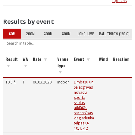
1.posms
Results by event
60M
200M
300M
800M
LONG JUMP
BALL THROW (150 G)
Result
WA
Date
Venue
Event
Wind
Reaction
type
10.3
*
1
06.03.2020.
Indoor
Limbažu un
Salacgrīvas
novadu
sporta
skolas
atklātās
sacensības
vieglatlētikā
telpās U-
10, U-12