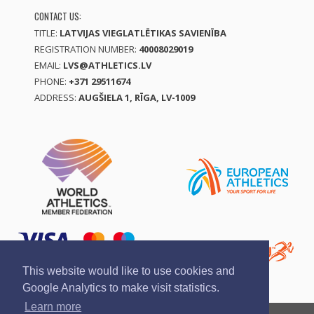
CONTACT US:
TITLE:
LATVIJAS VIEGLATLĒTIKAS SAVIENĪBA
REGISTRATION NUMBER:
40008029019
EMAIL:
LVS@ATHLETICS.LV
PHONE:
+371 29511674
ADDRESS:
AUGŠIELA 1, RĪGA, LV-1009
This website would like to use cookies and
Google Analytics to make visit statistics.
Learn more