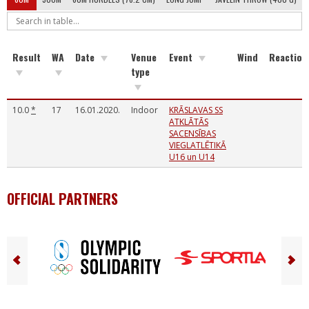
Result
WA
Date
Venue
Event
Wind
Reaction
type
10.0
*
17
16.01.2020.
Indoor
KRĀSLAVAS SS
ATKLĀTĀS
SACENSĪBAS
VIEGLATLĒTIKĀ
U16 un U14
OFFICIAL PARTNERS