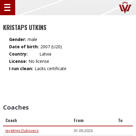
KRISTAPS UTKINS
Gender:
male
Date of birth:
2007 (U20)
Country:
🇱🇻 Latvia
License:
No license
I run clean:
Lacks certificate
Coaches
Coach
From
To
Jevgēnijs Dubovecs
01.09.2020.