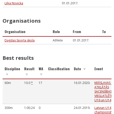
Lilija Novicka
01.01.2017.
Organisations
Organisation
Role
From
To
Dagdas Sporta skola
Athlete
01.01.2017.
Best results
Discipline
Result
WA
Classification
Date
Event
60m
10.0
*
17
16.01.2020.
KRĀSLAVAS S
ATKLĀTĀS
SACENSĪBAS
VIEGLATLĒTIK
U16 un U14
300m
1:00.24
0
24.01.2019.
Latvian U14
championshi