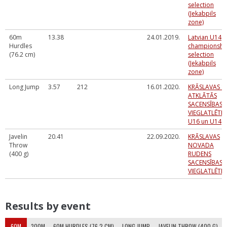
selection
(Jekabpils
zone)
60m
13.38
24.01.2019.
Latvian U14
Hurdles
championshi
(76.2 cm)
selection
(Jekabpils
zone)
Long Jump
3.57
212
16.01.2020.
KRĀSLAVAS S
ATKLĀTĀS
SACENSĪBAS
VIEGLATLĒTIK
U16 un U14
Javelin
20.41
22.09.2020.
KRĀSLAVAS
Throw
NOVADA
(400 g)
RUDENS
SACENSĪBAS
VIEGLATLĒTIK
Results by event
60M
300M
60M HURDLES (76.2 CM)
LONG JUMP
JAVELIN THROW (400 G)