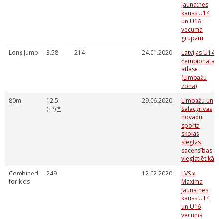
Jaunatnes
kauss U14
un U16
vecuma
grupām
Long Jump
3.58
214
24.01.2020.
Latvijas U14
čempionāta
atlase
(Limbažu
zona)
80m
12.5
29.06.2020.
Limbažu un
(+?)
*
Salacgrīvas
novadu
sporta
skolas
slēgtās
sacensības
vieglatlētikā
Combined
249
12.02.2020.
LVS x
for kids
Maxima
Jaunatnes
kauss U14
un U16
vecuma