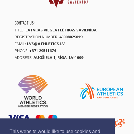
CONTACT US:
TITLE:
LATVIJAS VIEGLATLĒTIKAS SAVIENĪBA
REGISTRATION NUMBER:
40008029019
EMAIL:
LVS@ATHLETICS.LV
PHONE:
+371 29511674
ADDRESS:
AUGŠIELA 1, RĪGA, LV-1009
This website would like to use cookies and