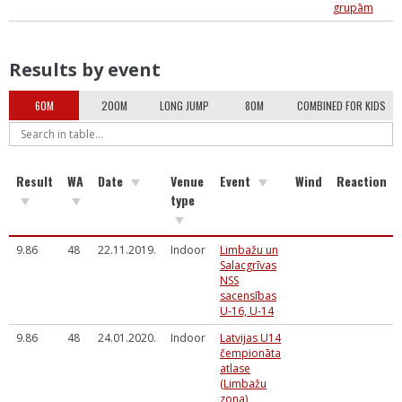
grupām
Results by event
60M
200M
LONG JUMP
80M
COMBINED FOR KIDS
Result
WA
Date
Venue
Event
Wind
Reaction
type
9.86
48
22.11.2019.
Indoor
Limbažu un
Salacgrīvas
NSS
sacensības
U-16, U-14
9.86
48
24.01.2020.
Indoor
Latvijas U14
čempionāta
atlase
(Limbažu
zona)