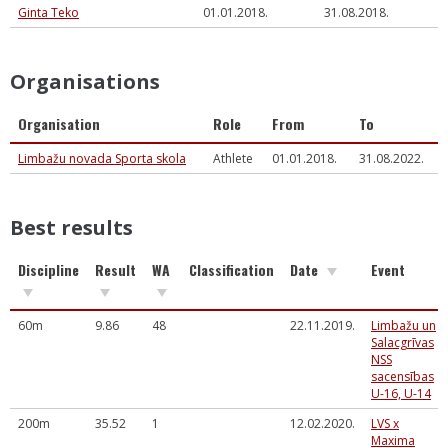
Ginta Teko
01.01.2018.
31.08.2018.
Organisations
Organisation
Role
From
To
Limbažu novada Sporta skola
Athlete
01.01.2018.
31.08.2022.
Best results
Discipline
Result
WA
Classification
Date
Event
60m
9.86
48
22.11.2019.
Limbažu un
Salacgrīvas
NSS
sacensības
U-16, U-14
200m
35.52
1
12.02.2020.
LVS x
Maxima