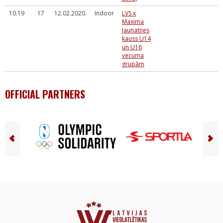
10.19
17
12.02.2020.
Indoor
LVS x
Maxima
Jaunatnes
kauss U14
un U16
vecuma
grupām
OFFICIAL PARTNERS