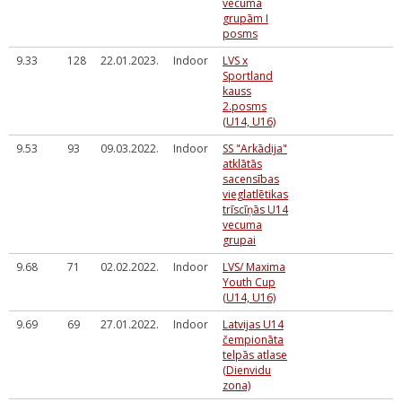
vecuma
grupām I
posms
9.33
128
22.01.2023.
Indoor
LVS x
Sportland
kauss
2.posms
(U14, U16)
9.53
93
09.03.2022.
Indoor
SS "Arkādija"
atklātās
sacensības
vieglatlētikas
trīscīņās U14
vecuma
grupai
9.68
71
02.02.2022.
Indoor
LVS/ Maxima
Youth Cup
(U14, U16)
9.69
69
27.01.2022.
Indoor
Latvijas U14
čempionāta
telpās atlase
(Dienvidu
zona)