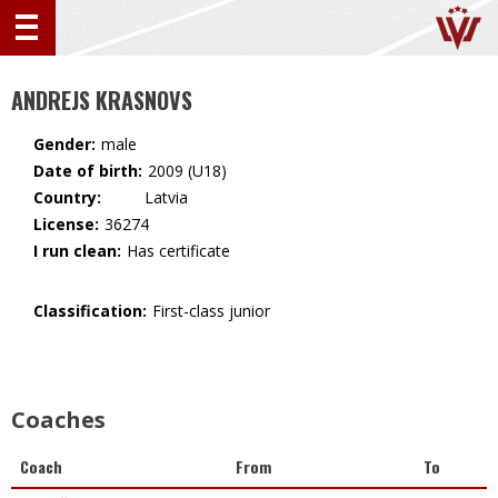
ANDREJS KRASNOVS
Gender:
male
Date of birth:
2009 (U18)
Country:
🇱🇻 Latvia
License:
36274
I run clean:
Has certificate
Classification:
First-class junior
Coaches
Coach
From
To