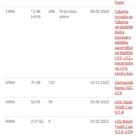
Fazer
100m
12.98
398
First-class
09.05.2026.
Tukuma
(+0.6)
junior
novada un
Tukuma
vieglatlētika
kluba
pavasara
atklātās
sacensības
vieglatlētikā
U10, U12 un
pieaugušie
no U16.
Lēcēju kauss
200m
31.08
122
16.12.2022.
Ziemassvēt
kauss 2022
U16
300m
52.55
39
25.05.2022.
LAA/ Maxim
Youth Cup
(U14)
600m
2:27.62
0
02.02.2022.
LVS/ Maxima
Youth Cup
(U14, U16)