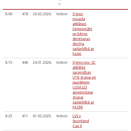
8.06
478
20.02.2026.
Indoor
Ogres
novada
atklātais
čempionāts
un bērnu
skriešanas
divcīņa
sadarbībā ar
Fazer
8.15
446
24.01.2026.
Indoor
Ogres nov. SC
atklātās
sacensības
U18 grupai un
jaunākiem,
U20/U23
apvienotajai
grupai
sadarbībā ar
FAZER
8.25
411
01.02.2025.
Indoor
LVS x
Sportland
Cup II