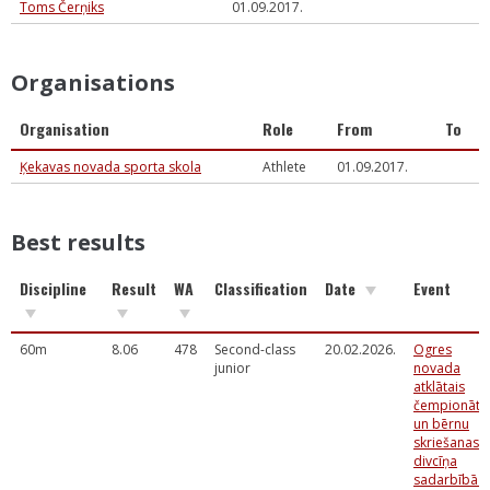
Toms Čerņiks
01.09.2017.
Organisations
Organisation
Role
From
To
Ķekavas novada sporta skola
Athlete
01.09.2017.
Best results
Discipline
Result
WA
Classification
Date
Event
60m
8.06
478
Second-class
20.02.2026.
Ogres
junior
novada
atklātais
čempionāts
un bērnu
skriešanas
divcīņa
sadarbībā a