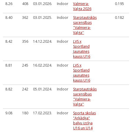
8.26
408
03.01.2026.
Indoor
Valmiera-
0.195
Valga 2026
8.40
362
03.01.2025.
Indoor
Starptautiskās
0.182
sacensības
''Valmiera-
Valga''
8.42
356
14.12.2024.
Indoor
LVS x
Sportland
Jaunatnes
kauss U16
8.81
245
16.02.2024.
Indoor
LVS x
Sportland
jaunatnes
kauss U16
8.82
242
05.01.2024.
Indoor
Starptautiskās
sacensības
''Valmiera-
Valga''
9.08
180
17.02.2023.
Indoor
Sporta skolas
"Arkādija"
balvu izcīņa
U16 un U14