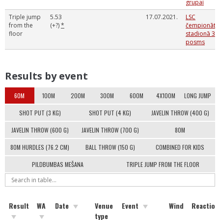
grupai
Triple jump
5.53
17.07.2021.
LSC
from the
(+?)
*
čempionāts
floor
stadionā 3.
posms
Results by event
60M
100M
200M
300M
600M
4X100M
LONG JUMP
SHOT PUT (3 KG)
SHOT PUT (4 KG)
JAVELIN THROW (400 G)
JAVELIN THROW (600 G)
JAVELIN THROW (700 G)
80M
80M HURDLES (76.2 CM)
BALL THROW (150 G)
COMBINED FOR KIDS
PILDBUMBAS MEŠANA
TRIPLE JUMP FROM THE FLOOR
Result
WA
Date
Venue
Event
Wind
Reaction
type