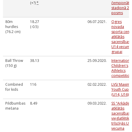
(+?)
*
čempionāts
stadionā 2.
posms
80m
18.27
06.07.2021.
Ogres
hurdles
(-0.5)
novada
(76.2 cm)
sporta cent
atklātās
sacensības
U14 vecuma
grupai
Ball Throw
38.13
25.09.2020.
Internationa
(150 g)
Children's
Athletics
competition
Combined
116
02.02.2022.
LVS/ Maxima
for kids
Youth Cup
(U14, U16)
Pildbumbas
8.49
09.03.2022.
SS "Arkādija
mešana
atklātās
sacensības
vieglatlētika
trīscīņās U1
vecuma