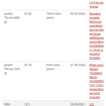
U14 vecuma
grupai
Javelin
37.56
Third-class
03.05.2024.
Bauskas
Throw (600
junior
novada
g)
Bērnu un
jaunatnes
sporta skol
sezonas
atklāšanas
sacensības
vieglatlētikā
U-14 un U-1
vecuma
grupām.
Javelin
42.76
First-class
27.05.2026.
Rīgas sport
Throw (700
junior
skolas
g)
“Arkādija”
kauss
vieglatlētikā
U16, U18 un
pieaugušo
vecuma
grupām
80m
12.5
26.06.2021.
LSC