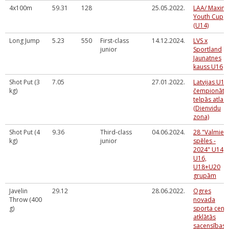
4x100m
59.31
128
25.05.2022.
LAA/ Maxim
Youth Cup
(U14)
Long Jump
5.23
550
First-class
14.12.2024.
LVS x
junior
Sportland
Jaunatnes
kauss U16
Shot Put (3
7.05
27.01.2022.
Latvijas U14
kg)
čempionāta
telpās atlas
(Dienvidu
zona)
Shot Put (4
9.36
Third-class
04.06.2024.
28 "Valmier
kg)
junior
spēles -
2024" U14,
U16,
U18+U20
grupām
Javelin
29.12
28.06.2022.
Ogres
Throw (400
novada
g)
sporta cent
atklātās
sacensības